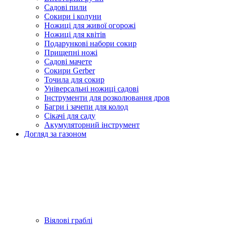
Садові пили
Сокири і колуни
Ножиці для живої огорожі
Ножиці для квітів
Подарункові набори сокир
Прищепні ножі
Садові мачете
Сокири Gerber
Точила для сокир
Універсальні ножиці садові
Інструменти для розколювання дров
Багри і зачепи для колод
Сікачі для саду
Акумуляторний інструмент
Догляд за газоном
Віялові граблі