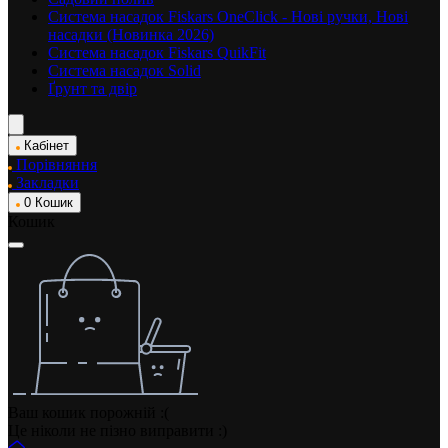
Система насадок Fiskars OneClick - Нові ручки, Нові
насадки (Новинка 2026)
Система насадок Fiskars QuikFit
Система насадок Solid
Ґрунт та двір
Кабінет
Порівняння
Закладки
0
Кошик
Кошик
Ваш кошик порожній :(
Це ніколи не пізно виправити :)