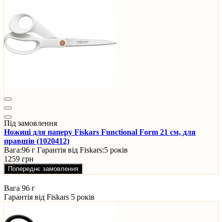
Під замовлення
Ножиці для паперу Fiskars Functional Form 21 см, для
правшів (1020412)
Вага:
96 г
Гарантія від Fiskars:
5 років
1259 грн
Попереднє замовлення
Вага
96 г
Гарантія від Fiskars
5 років