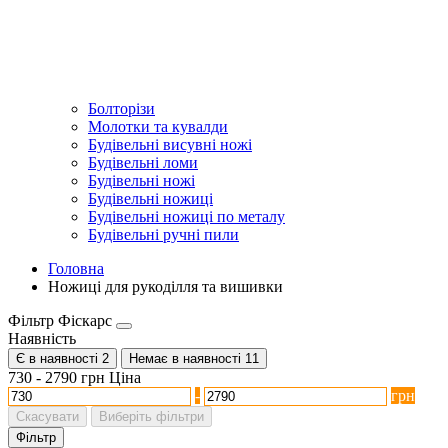
Болторізи
Молотки та кувалди
Будівельні висувні ножі
Будівельні ломи
Будівельні ножі
Будівельні ножиці
Будівельні ножиці по металу
Будівельні ручні пили
Головна
Ножиці для рукоділля та вишивки
Фільтр Фіскарс
Наявність
Є в наявності
2
Немає в наявності
11
730
-
2790
грн
Ціна
-
грн
Скасувати
Виберіть фільтри
Фільтр