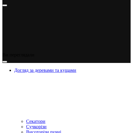
Ви переглядали
Догляд за деревами та кущами
Секатори
Сучкорізи
Висоторізи ручні