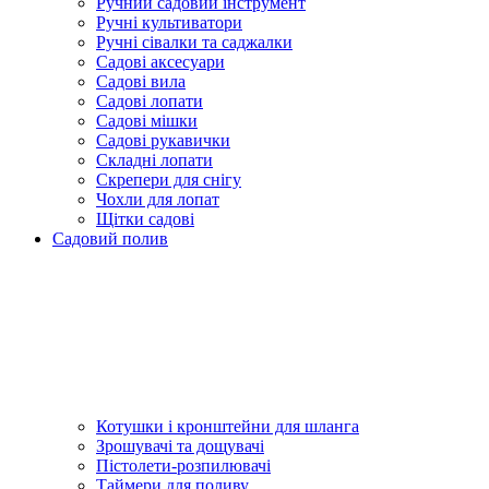
Ручний садовий інструмент
Ручні культиватори
Ручні сівалки та саджалки
Садові аксесуари
Садові вила
Садові лопати
Садові мішки
Садові рукавички
Складні лопати
Скрепери для снігу
Чохли для лопат
Щітки садові
Садовий полив
Котушки і кронштейни для шланга
Зрошувачі та дощувачі
Пістолети-розпилювачі
Таймери для поливу