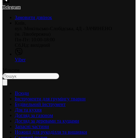
Telegram
Замовити дзвінок
Київ,
вул. Микільсько-Слобідська, 4Д - ЗАЧИНЕНО
(м. Лівобережна)
Пн-Пт: 10:00-18:00
Сб,Нд: вихідний
Viber
Максим
Всюди
Інструменти для грумінгу тварин
Будівельний інструмент
Дім та кухня
Догляд за газоном
Догляд за деревами та кущами
Запасні частини
Ножиці для рукоділля та вишивки
Садовий полив