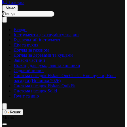
Головна
Меню
Всюди
Інструменти для грумінгу тварин
Будівельний інструмент
Дім та кухня
Догляд за газоном
Догляд за деревами та кущами
Запасні частини
Ножиці для рукоділля та вишивки
Садовий полив
Система насадок Fiskars OneClick - Нові ручки, Нові
насадки (Новинка 2026)
Система насадок Fiskars QuikFit
Система насадок Solid
Ґрунт та двір
0
Кошик
Меню