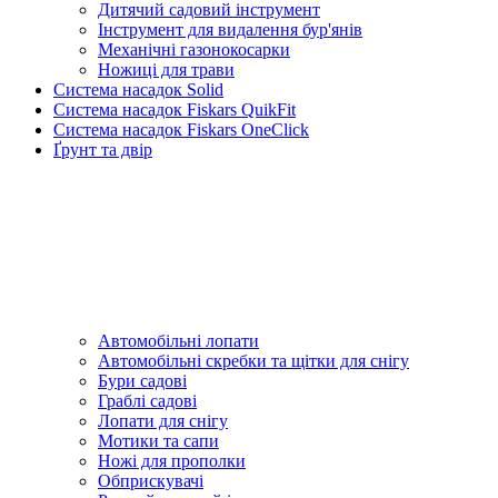
Дитячий садовий інструмент
Інструмент для видалення бур'янів
Механічні газонокосарки
Ножиці для трави
Система насадок Solid
Система насадок Fiskars QuikFit
Система насадок Fiskars OneClick
Ґрунт та двір
Автомобільні лопати
Автомобільні скребки та щітки для снігу
Бури садові
Граблі садові
Лопати для снігу
Мотики та сапи
Ножі для прополки
Обприскувачі