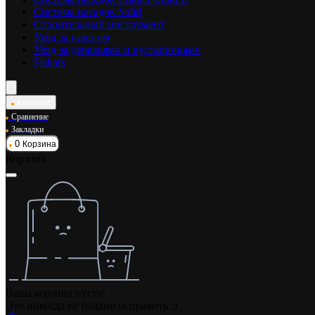
Система насадок Solid
Строительный инструмент
Уход за газоном
Уход за деревьями и кустарниками
Fiskars
Кабинет
Сравнение
Закладки
0
Корзина
Корзина
Ваша корзина пуста!
Это никогда не поздно исправить :)