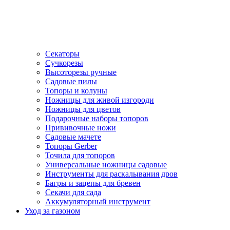
Секаторы
Сучкорезы
Высоторезы ручные
Садовые пилы
Топоры и колуны
Ножницы для живой изгороди
Ножницы для цветов
Подарочные наборы топоров
Прививочные ножи
Садовые мачете
Топоры Gerber
Точила для топоров
Универсальные ножницы садовые
Инструменты для раскалывания дров
Багры и зацепы для бревен
Секачи для сада
Аккумуляторный инструмент
Уход за газоном