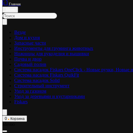
Главная
Меню
Везде
Дом и кухня
Запасные части
Инструменты для груминга животных
Ножницы для рукоделия и вышивки
Почва и двор
Садовый полив
Система насадок Fiskars OneClick - Новые ручки, Новые 
Система насадок Fiskars QuikFit
Система насадок Solid
Строительный инструмент
Уход за газоном
Уход за деревьями и кустарниками
Fiskars
0
Корзина
Меню