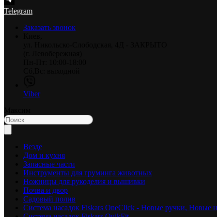
Telegram
Заказать звонок
Киев,
ул. Никольско-Слободская, 4Д - ЗАКРЫТО
(г. Левобережная)
Пн-Пт: 10:00-18:00
Сб,Вс: выходной
Viber
Максим
Везде
Дом и кухня
Запасные части
Инструменты для груминга животных
Ножницы для рукоделия и вышивки
Почва и двор
Садовый полив
Система насадок Fiskars OneClick - Новые ручки, Новые 
Система насадок Fiskars QuikFit