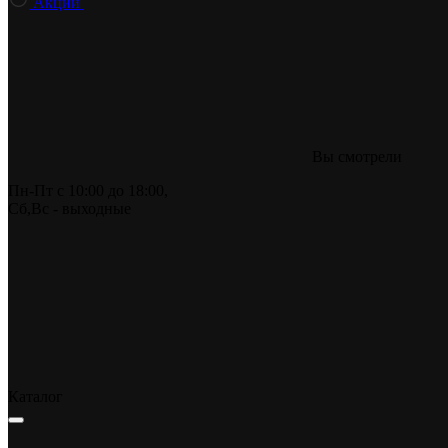
Акции
Вы смотрели
Пн-Пт
с 10:00 до 18:00,
Сб,Вс
- выходные
Каталог