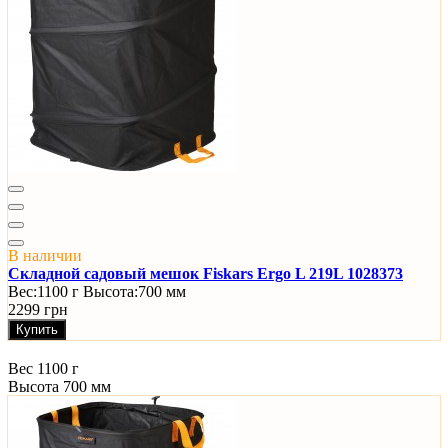
В наличии
Складной садовый мешок Fiskars Ergo L 219L 1028373
Вес:
1100 г
Высота:
700 мм
2299 грн
Купить
Вес
1100 г
Высота
700 мм