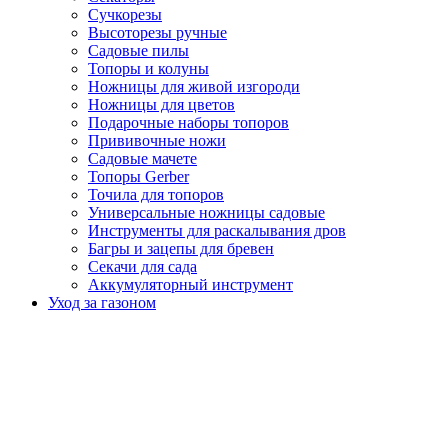
Сучкорезы
Высоторезы ручные
Садовые пилы
Топоры и колуны
Ножницы для живой изгороди
Ножницы для цветов
Подарочные наборы топоров
Прививочные ножи
Садовые мачете
Топоры Gerber
Точила для топоров
Универсальные ножницы садовые
Инструменты для раскалывания дров
Багры и зацепы для бревен
Секачи для сада
Аккумуляторный инструмент
Уход за газоном