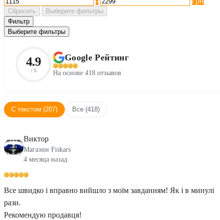
-
грн
Сбросить
Выберите фильтры
Фильтр
Выберите фильтры
Google Рейтинг
4.9
/ 5
На основе 418 отзывов
С текстом (207)
Все (418)
Виктор
Магазин Fiskars
4 месяца назад
Все швидко і вправно вийшло з моїм завданням! Як і в минулі
рази.
Рекомендую продавця!