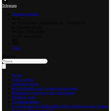
Telegram
Заказать звонок
Киев,
ул. Никольско-Слободская, 4Д - ЗАКРЫТО
(г. Левобережная)
Пн-Пт: 10:00-18:00
Сб,Вс: выходной
Viber
Максим
Везде
Дом и кухня
Запасные части
Инструменты для груминга животных
Ножницы для рукоделия и вышивки
Почва и двор
Садовый полив
Система насадок Fiskars OneClick - Новые ручки, Новые
насадки (Новинка 2026)