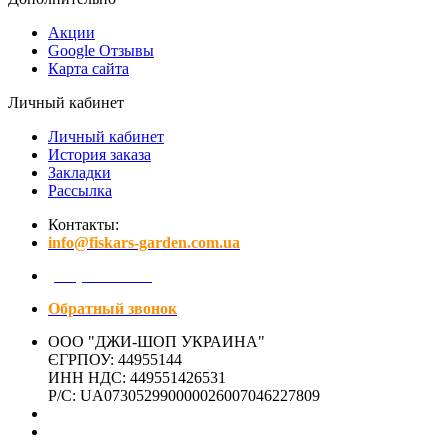
Акции
Google Отзывы
Карта сайта
Личный кабинет
Личный кабинет
История заказа
Закладки
Рассылка
Контакты:
info@fiskars-garden.com.ua
(097) 641-15-01
Обратный звонок
ООО "ДЖИ-ШОП УКРАИНА"
ЄГРПОУ: 44955144
ИНН НДС: 449551426531
Р/С: UA073052990000026007046227809
Адрес магазина:
г. Киев, ул. Никольско-Слободская, 4Д- ЗАКРЫТО