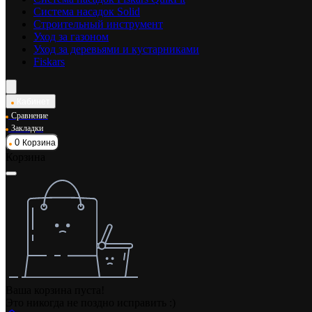
Система насадок Solid
Строительный инструмент
Уход за газоном
Уход за деревьями и кустарниками
Fiskars
Кабинет
Сравнение
Закладки
0
Корзина
Корзина
Ваша корзина пуста!
Это никогда не поздно исправить :)