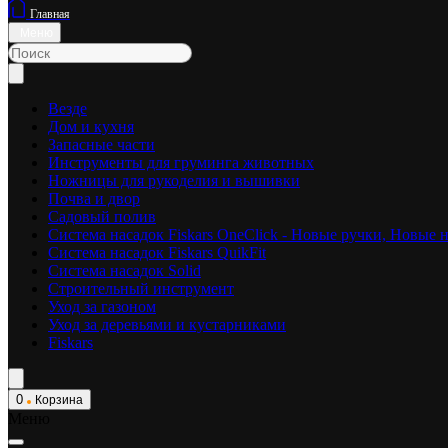
Главная
Меню
Везде
Дом и кухня
Запасные части
Инструменты для груминга животных
Ножницы для рукоделия и вышивки
Почва и двор
Садовый полив
Система насадок Fiskars OneClick - Новые ручки, Новые 
Система насадок Fiskars QuikFit
Система насадок Solid
Строительный инструмент
Уход за газоном
Уход за деревьями и кустарниками
Fiskars
0
Корзина
Меню