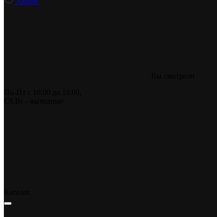
Акции
Вы смотрели
Пн-Пт
с 10:00 до 18:00,
Сб,Вс
- выходные
Каталог