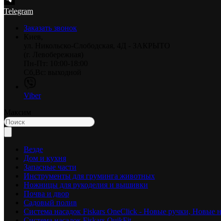
Telegram
Заказать звонок
Киев,
ул. Никольско-Слободская, 4Д - ЗАКРЫТО
(г. Левобережная)
Пн-Пт: 10:00-18:00
Сб,Вс: выходной
Viber
Максим
Везде
Дом и кухня
Запасные части
Инструменты для груминга животных
Ножницы для рукоделия и вышивки
Почва и двор
Садовый полив
Система насадок Fiskars OneClick - Новые ручки, Новые 
Система насадок Fiskars QuikFit