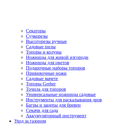
Секаторы
Сучкорезы
Высоторезы ручные
Садовые пилы
Топоры и колуны
Ножницы для живой изгороди
Ножницы для цветов
Подарочные наборы топоров
Прививочные ножи
Садовые мачете
Топоры Gerber
Точила для топоров
Универсальные ножницы садовые
Инструменты для раскалывания дров
Багры и зацепы для бревен
Секачи для сада
Аккумуляторный инструмент
Уход за газоном