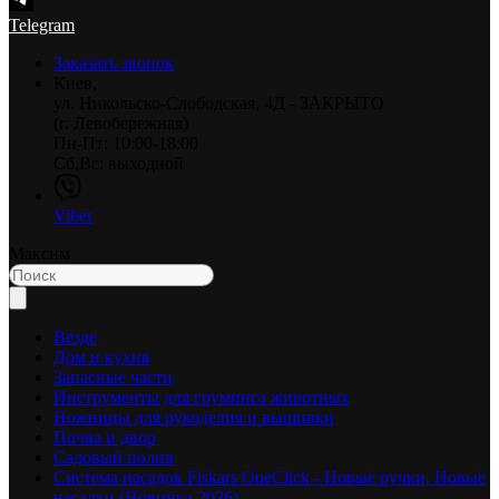
Telegram
Заказать звонок
Киев,
ул. Никольско-Слободская, 4Д - ЗАКРЫТО
(г. Левобережная)
Пн-Пт: 10:00-18:00
Сб,Вс: выходной
Viber
Максим
Везде
Дом и кухня
Запасные части
Инструменты для груминга животных
Ножницы для рукоделия и вышивки
Почва и двор
Садовый полив
Система насадок Fiskars OneClick - Новые ручки, Новые
насадки (Новинка 2026)