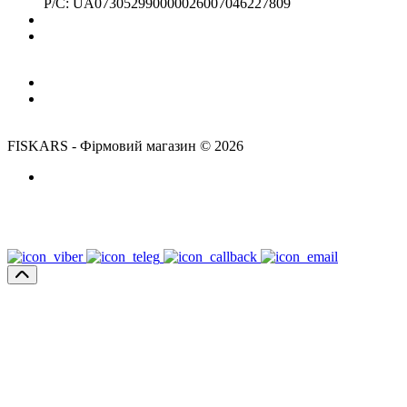
Р/С: UA073052990000026007046227809
Адрес магазина:
г. Киев, ул. Никольско-Слободская, 4Д- ЗАКРЫТО
(м. Левобережная)
Время работы:
Пн-Пт: 10:00-18:00
Сб,Нд: выходной
FISKARS - Фірмовий магазин © 2026