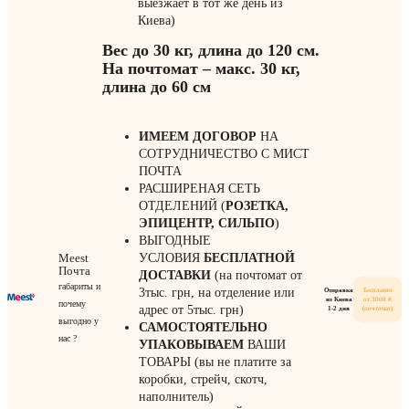
выезжает в тот же день из
Киева)
Вес до 30 кг, длина до 120 см.
На почтомат – макс. 30 кг,
длина до 60 см
ИМЕЕМ ДОГОВОР
НА
СОТРУДНИЧЕСТВО С МИСТ
ПОЧТА
РАСШИРЕНАЯ СЕТЬ
ОТДЕЛЕНИЙ (
РОЗЕТКА,
ЭПИЦЕНТР, СИЛЬПО
)
ВЫГОДНЫЕ
Meest
УСЛОВИЯ
БЕСПЛАТНОЙ
Почта
ДОСТАВКИ
(на почтомат от
габариты и
3тыс. грн, на отделение или
Отправка
Бесплатно
из Киева
от 3000 ₴
почему
адрес от 5тыс. грн)
1-2 дня
(почтомат)
выгодно у
САМОСТОЯТЕЛЬНО
нас ?
УПАКОВЫВАЕМ
ВАШИ
ТОВАРЫ (вы не платите за
коробки, стрейч, скотч,
наполнитель)