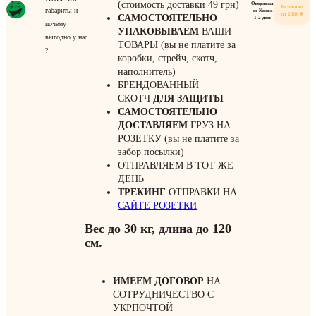
(стоимость доставки 49 грн)
Отправка
Бесплатно
габариты и
из Киева
от 2000 ₴
САМОСТОЯТЕЛЬНО
1-2 дня
почему
УПАКОВЫВАЕМ
ВАШИ
выгодно у нас
ТОВАРЫ (вы не платите за
?
коробки, стрейч, скотч,
наполнитель)
БРЕНДОВАННЫЙ
СКОТЧ
ДЛЯ ЗАЩИТЫ
САМОСТОЯТЕЛЬНО
ДОСТАВЛЯЕМ
ГРУЗ НА
РОЗЕТКУ (вы не платите за
забор посылки)
ОТПРАВЛЯЕМ В ТОТ ЖЕ
ДЕНЬ
ТРЕКИНГ
ОТПРАВКИ НА
САЙТЕ РОЗЕТКИ
Вес до 30 кг, длина до 120
см.
ИМЕЕМ ДОГОВОР
НА
СОТРУДНИЧЕСТВО С
УКРПОЧТОЙ