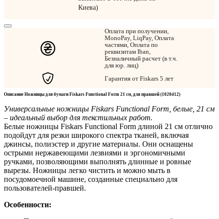
Киева)
Оплата при получении,
MonoPay, LiqPay, Оплата
частями, Оплата по
реквизитам Iban,
Безналичный расчет (в т.ч.
для юр. лиц)
Гарантия от Fiskars 5 лет
Описание Ножницы для бумаги Fiskars Functional Form 21 см, для правшей (1020412)
Универсальные ножницы Fiskars Functional Form, белые, 21 см
– идеальный выбор для текстильных работ.
Белые ножницы Fiskars Functional Form длиной 21 см отлично
подойдут для резки широкого спектра тканей, включая
джинсы, полиэстер и другие материалы. Они оснащены
острыми нержавеющими лезвиями и эргономичными
ручками, позволяющими выполнять длинные и ровные
вырезы. Ножницы легко чистить и можно мыть в
посудомоечной машине, созданные специально для
пользователей-правшей.
Особенности: