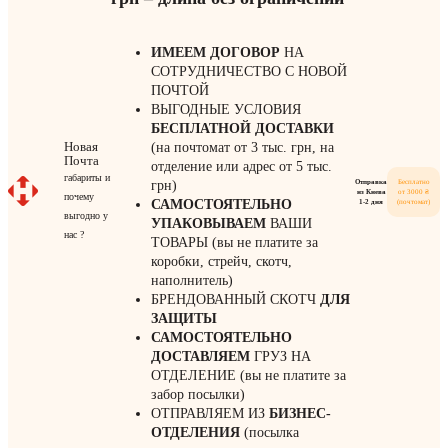
ИМЕЕМ ДОГОВОР
НА
СОТРУДНИЧЕСТВО С НОВОЙ
ПОЧТОЙ
ВЫГОДНЫЕ УСЛОВИЯ
БЕСПЛАТНОЙ ДОСТАВКИ
Новая
(на почтомат от 3 тыс. грн, на
Почта
отделение или адрес от 5 тыс.
габариты и
Отправка
Бесплатно
грн)
из Киева
от 3000 ₴
почему
САМОСТОЯТЕЛЬНО
1-2 дня
(почтомат)
выгодно у
УПАКОВЫВАЕМ
ВАШИ
нас ?
ТОВАРЫ (вы не платите за
коробки, стрейч, скотч,
наполнитель)
БРЕНДОВАННЫЙ СКОТЧ
ДЛЯ
ЗАЩИТЫ
САМОСТОЯТЕЛЬНО
ДОСТАВЛЯЕМ
ГРУЗ НА
ОТДЕЛЕНИЕ (вы не платите за
забор посылки)
ОТПРАВЛЯЕМ ИЗ
БИЗНЕС-
ОТДЕЛЕНИЯ
(посылка