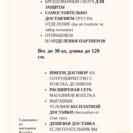
БРЕНДОВАННЫЙ СКОТЧ
ДЛЯ
ЗАЩИТЫ
САМОСТОЯТЕЛЬНО
ДОСТАВЛЯЕМ
ГРУЗ НА
ОТДЕЛЕНИЕ (вы не платите за
забор посылки)
ОТПРАВЛЯЕМ
ИЗ
ОТДЕЛЕНИЯ
ПАРТНЕРОВ
Вес до 30 кг, длина до 120
см.
ИМЕЕМ ДОГОВОР
НА
СОТРУДНИЧЕСТВО С
РОЗЕТКА ДЕЛИВЕРИ
РАСШИРЕНАЯ СЕТЬ
МАГАЗИНОВ ROZETKA
ВЫГОДНЫЕ
УСЛОВИЯ
БЕСПЛАТНОЙ
ДОСТАВКИ
(бесплатно от
1тыс грн)
Самовывоз
ДЕШЕВАЯ ДОСТАВКА
из
магазинов
ЕСЛИ ПЛАТЕЛЬНИК ВЫ
Rozetka