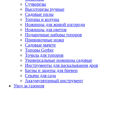
Сучкорезы
Высоторезы ручные
Садовые пилы
Топоры и колуны
Ножницы для живой изгороди
Ножницы для цветов
Подарочные наборы топоров
Прививочные ножи
Садовые мачете
Топоры Gerber
Точила для топоров
Универсальные ножницы садовые
Инструменты для раскалывания дров
Багры и зацепы для бревен
Секачи для сада
Аккумуляторный инструмент
Уход за газоном