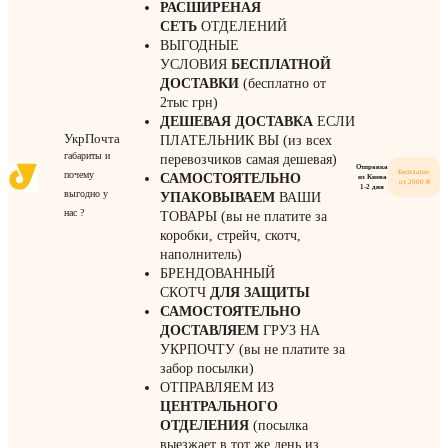
РАСШИРЕНАЯ
СЕТЬ
ОТДЕЛЕНИЙ
ВЫГОДНЫЕ
УСЛОВИЯ
БЕСПЛАТНОЙ
ДОСТАВКИ
(бесплатно от
2тыс грн)
ДЕШЕВАЯ ДОСТАВКА
ЕСЛИ
УкрПочта
ПЛАТЕЛЬНИК ВЫ (из всех
габариты и
перевозчиков самая дешевая)
Отправка
Бесплатно
почему
САМОСТОЯТЕЛЬНО
из Киева
от 2000 ₴
1-2 дня
выгодно у
УПАКОВЫВАЕМ
ВАШИ
нас ?
ТОВАРЫ (вы не платите за
коробки, стрейч, скотч,
наполнитель)
БРЕНДОВАННЫЙ
СКОТЧ
ДЛЯ ЗАЩИТЫ
САМОСТОЯТЕЛЬНО
ДОСТАВЛЯЕМ
ГРУЗ НА
УКРПОЧТУ (вы не платите за
забор посылки)
ОТПРАВЛЯЕМ ИЗ
ЦЕНТРАЛЬНОГО
ОТДЕЛЕНИЯ
(посылка
выезжает в тот же день из