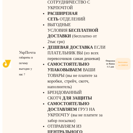
СОТРУДНИЧЕСТВО С
УКРПОЧТОЙ
РАСШИРЕНАЯ
СЕТЬ
ОТДЕЛЕНИЙ
ВЫГОДНЫЕ
УСЛОВИЯ
БЕСПЛАТНОЙ
ДОСТАВКИ
(бесплатно от
2тыс грн)
ДЕШЕВАЯ ДОСТАВКА
ЕСЛИ
УкрПочта
ПЛАТЕЛЬНИК ВЫ (из всех
габариты и
перевозчиков самая дешевая)
Отправка
Бесплатно
почему
САМОСТОЯТЕЛЬНО
из Киева
от 2000 ₴
1-2 дня
выгодно у
УПАКОВЫВАЕМ
ВАШИ
нас ?
ТОВАРЫ (вы не платите за
коробки, стрейч, скотч,
наполнитель)
БРЕНДОВАННЫЙ
СКОТЧ
ДЛЯ ЗАЩИТЫ
САМОСТОЯТЕЛЬНО
ДОСТАВЛЯЕМ
ГРУЗ НА
УКРПОЧТУ (вы не платите за
забор посылки)
ОТПРАВЛЯЕМ ИЗ
ЦЕНТРАЛЬНОГО