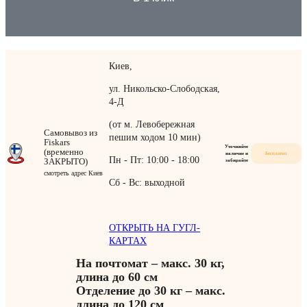
Киев,
ул. Никольско-Слободская,
4-Д
(от м. Левобережная
Самовывоз из
пешим ходом 10 мин)
Fiskars
Уточняйте
(временно
наличие и
Бесплатно
Пн - Пт: 10:00 - 18:00
ЗАКРЫТО)
забирайте
смотреть адрес Киев
Сб - Вс: выходной
ОТКРЫТЬ НА ГУГЛ-
КАРТАХ
На почтомат – макс. 30 кг,
длина до 60 см
Отделение до 30 кг – макс.
длина до 120 см