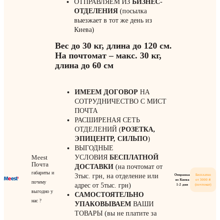
ОТПРАВЛЯЕМ ИЗ
БИЗНЕС-
ОТДЕЛЕНИЯ
(посылка
выезжает в тот же день из
Киева)
Вес до 30 кг, длина до 120 см.
На почтомат – макс. 30 кг,
длина до 60 см
ИМЕЕМ ДОГОВОР
НА
СОТРУДНИЧЕСТВО С МИСТ
ПОЧТА
РАСШИРЕНАЯ СЕТЬ
ОТДЕЛЕНИЙ (
РОЗЕТКА,
ЭПИЦЕНТР, СИЛЬПО
)
ВЫГОДНЫЕ
Meest
УСЛОВИЯ
БЕСПЛАТНОЙ
Почта
ДОСТАВКИ
(на почтомат от
габариты и
3тыс. грн, на отделение или
Отправка
Бесплатно
из Киева
от 3000 ₴
почему
адрес от 5тыс. грн)
1-2 дня
(почтомат)
выгодно у
САМОСТОЯТЕЛЬНО
нас ?
УПАКОВЫВАЕМ
ВАШИ
ТОВАРЫ (вы не платите за