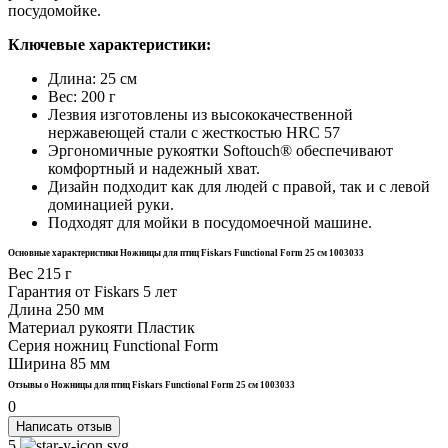
посудомойке.
Ключевые характеристики:
Длина: 25 см
Вес: 200 г
Лезвия изготовлены из высококачественной
нержавеющей стали с жесткостью HRC 57
Эргономичные рукоятки Softouch® обеспечивают
комфортный и надежный хват.
Дизайн подходит как для людей с правой, так и с левой
доминацией руки.
Подходят для мойки в посудомоечной машине.
Основные характеристики Ножницы для птиц Fiskars Functional Form 25 см 1003033
Вес
215 г
Гарантия от Fiskars
5 лет
Длина
250 мм
Материал рукояти
Пластик
Серия ножниц
Functional Form
Ширина
85 мм
Отзывы о Ножницы для птиц Fiskars Functional Form 25 см 1003033
0
Написать отзыв
5