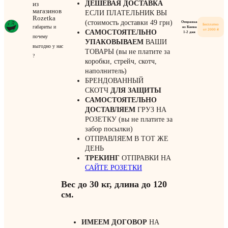
ДЕШЕВАЯ ДОСТАВКА
из
магазинов
ЕСЛИ ПЛАТЕЛЬНИК ВЫ
Rozetka
(стоимость доставки 49 грн)
Отправка
Бесплатно
габариты и
из Киева
от 2000 ₴
САМОСТОЯТЕЛЬНО
1-2 дня
почему
УПАКОВЫВАЕМ
ВАШИ
выгодно у нас
ТОВАРЫ (вы не платите за
?
коробки, стрейч, скотч,
наполнитель)
БРЕНДОВАННЫЙ
СКОТЧ
ДЛЯ ЗАЩИТЫ
САМОСТОЯТЕЛЬНО
ДОСТАВЛЯЕМ
ГРУЗ НА
РОЗЕТКУ (вы не платите за
забор посылки)
ОТПРАВЛЯЕМ В ТОТ ЖЕ
ДЕНЬ
ТРЕКИНГ
ОТПРАВКИ НА
САЙТЕ РОЗЕТКИ
Вес до 30 кг, длина до 120
см.
ИМЕЕМ ДОГОВОР
НА