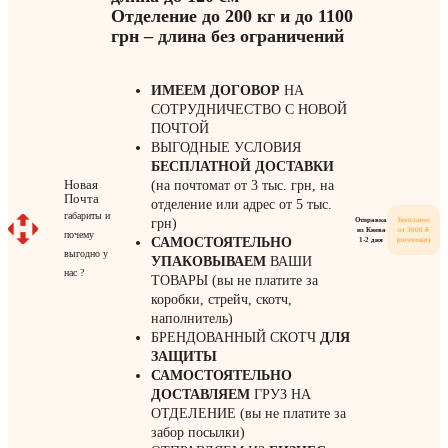
Отделение до 200 кг и до 1100
грн – длина без ограничений
ИМЕЕМ ДОГОВОР
НА
СОТРУДНИЧЕСТВО С НОВОЙ
ПОЧТОЙ
ВЫГОДНЫЕ УСЛОВИЯ
БЕСПЛАТНОЙ ДОСТАВКИ
Новая
(на почтомат от 3 тыс. грн, на
Почта
отделение или адрес от 5 тыс.
габариты и
Отправка
Бесплатно
грн)
из Киева
от 3000 ₴
почему
САМОСТОЯТЕЛЬНО
1-2 дня
(почтомат)
выгодно у
УПАКОВЫВАЕМ
ВАШИ
нас ?
ТОВАРЫ (вы не платите за
коробки, стрейч, скотч,
наполнитель)
БРЕНДОВАННЫЙ СКОТЧ
ДЛЯ
ЗАЩИТЫ
САМОСТОЯТЕЛЬНО
ДОСТАВЛЯЕМ
ГРУЗ НА
ОТДЕЛЕНИЕ (вы не платите за
забор посылки)