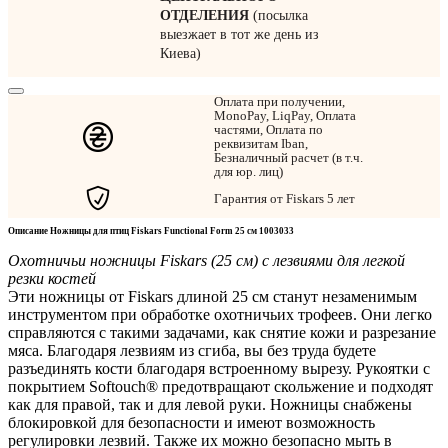
ОТДЕЛЕНИЯ
(посылка
выезжает в тот же день из
Киева)
Оплата при получении,
MonoPay, LiqPay, Оплата
частями, Оплата по
реквизитам Iban,
Безналичный расчет (в т.ч.
для юр. лиц)
Гарантия от Fiskars 5 лет
Описание Ножницы для птиц Fiskars Functional Form 25 см 1003033
Охотничьи ножницы Fiskars (25 см) с лезвиями для легкой
резки костей
Эти ножницы от Fiskars длиной 25 см станут незаменимым
инструментом при обработке охотничьих трофеев. Они легко
справляются с такими задачами, как снятие кожи и разрезание
мяса. Благодаря лезвиям из сгиба, вы без труда будете
разъединять кости благодаря встроенному вырезу. Рукоятки с
покрытием Softouch® предотвращают скольжение и подходят
как для правой, так и для левой руки. Ножницы снабжены
блокировкой для безопасности и имеют возможность
регулировки лезвий. Также их можно безопасно мыть в