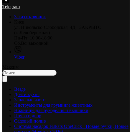
Telegram
Заказать звонок
Киев,
ул. Никольско-Слободская, 4Д - ЗАКРЫТО
(г. Левобережная)
Пн-Пт: 10:00-18:00
Сб,Вс: выходной
Viber
Максим
Везде
Дом и кухня
Запасные части
Инструменты для груминга животных
Ножницы для рукоделия и вышивки
Почва и двор
Садовый полив
Система насадок Fiskars OneClick - Новые ручки, Новые
насадки (Новинка 2026)