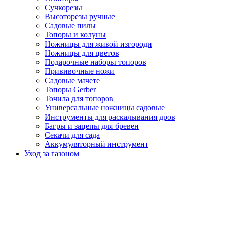
Сучкорезы
Высоторезы ручные
Садовые пилы
Топоры и колуны
Ножницы для живой изгороди
Ножницы для цветов
Подарочные наборы топоров
Прививочные ножи
Садовые мачете
Топоры Gerber
Точила для топоров
Универсальные ножницы садовые
Инструменты для раскалывания дров
Багры и зацепы для бревен
Секачи для сада
Аккумуляторный инструмент
Уход за газоном