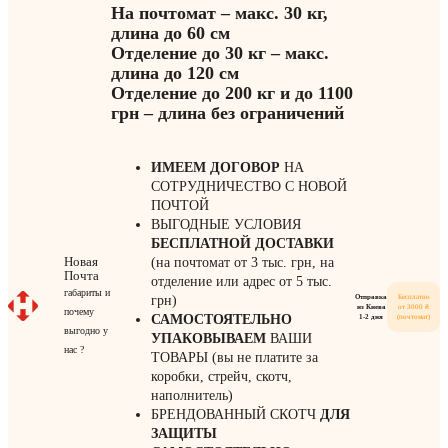
На почтомат – макс. 30 кг,
длина до 60 см
Отделение до 30 кг – макс.
длина до 120 см
Отделение до 200 кг и до 1100
грн – длина без ограничений
ИМЕЕМ ДОГОВОР
НА
СОТРУДНИЧЕСТВО С НОВОЙ
ПОЧТОЙ
ВЫГОДНЫЕ УСЛОВИЯ
БЕСПЛАТНОЙ ДОСТАВКИ
Новая
(на почтомат от 3 тыс. грн, на
Почта
отделение или адрес от 5 тыс.
габариты и
Отправка
Бесплатно
грн)
из Киева
от 3000 ₴
почему
САМОСТОЯТЕЛЬНО
1-2 дня
(почтомат)
выгодно у
УПАКОВЫВАЕМ
ВАШИ
нас ?
ТОВАРЫ (вы не платите за
коробки, стрейч, скотч,
наполнитель)
БРЕНДОВАННЫЙ СКОТЧ
ДЛЯ
ЗАЩИТЫ