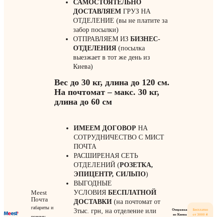
САМОСТОЯТЕЛЬНО
ДОСТАВЛЯЕМ
ГРУЗ НА
ОТДЕЛЕНИЕ (вы не платите за
забор посылки)
ОТПРАВЛЯЕМ ИЗ
БИЗНЕС-
ОТДЕЛЕНИЯ
(посылка
выезжает в тот же день из
Киева)
Вес до 30 кг, длина до 120 см.
На почтомат – макс. 30 кг,
длина до 60 см
ИМЕЕМ ДОГОВОР
НА
СОТРУДНИЧЕСТВО С МИСТ
ПОЧТА
РАСШИРЕНАЯ СЕТЬ
ОТДЕЛЕНИЙ (
РОЗЕТКА,
ЭПИЦЕНТР, СИЛЬПО
)
ВЫГОДНЫЕ
Meest
УСЛОВИЯ
БЕСПЛАТНОЙ
Почта
ДОСТАВКИ
(на почтомат от
габариты и
3тыс. грн, на отделение или
Отправка
Бесплатно
из Киева
от 3000 ₴
почему