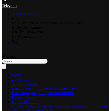
Telegram
Заказать звонок
Киев,
ул. Никольско-Слободская, 4Д - ЗАКРЫТО
(г. Левобережная)
Пн-Пт: 10:00-18:00
Сб,Вс: выходной
Viber
Максим
Везде
Дом и кухня
Запасные части
Инструменты для груминга животных
Ножницы для рукоделия и вышивки
Почва и двор
Садовый полив
Система насадок Fiskars OneClick - Новые ручки, Новые
насадки (Новинка 2026)