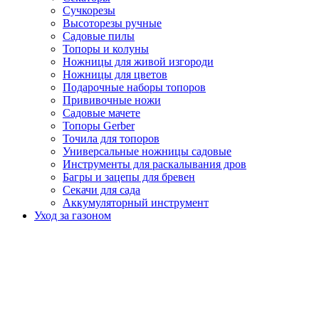
Сучкорезы
Высоторезы ручные
Садовые пилы
Топоры и колуны
Ножницы для живой изгороди
Ножницы для цветов
Подарочные наборы топоров
Прививочные ножи
Садовые мачете
Топоры Gerber
Точила для топоров
Универсальные ножницы садовые
Инструменты для раскалывания дров
Багры и зацепы для бревен
Секачи для сада
Аккумуляторный инструмент
Уход за газоном