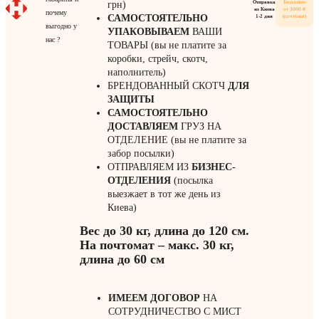
Отправка
Бесплатно
грн)
из Киева
от 3000 ₴
почему
САМОСТОЯТЕЛЬНО
1-2 дня
(почтомат)
выгодно у
УПАКОВЫВАЕМ
ВАШИ
нас ?
ТОВАРЫ (вы не платите за
коробки, стрейч, скотч,
наполнитель)
БРЕНДОВАННЫЙ СКОТЧ
ДЛЯ
ЗАЩИТЫ
САМОСТОЯТЕЛЬНО
ДОСТАВЛЯЕМ
ГРУЗ НА
ОТДЕЛЕНИЕ (вы не платите за
забор посылки)
ОТПРАВЛЯЕМ ИЗ
БИЗНЕС-
ОТДЕЛЕНИЯ
(посылка
выезжает в тот же день из
Киева)
Вес до 30 кг, длина до 120 см.
На почтомат – макс. 30 кг,
длина до 60 см
ИМЕЕМ ДОГОВОР
НА
СОТРУДНИЧЕСТВО С МИСТ