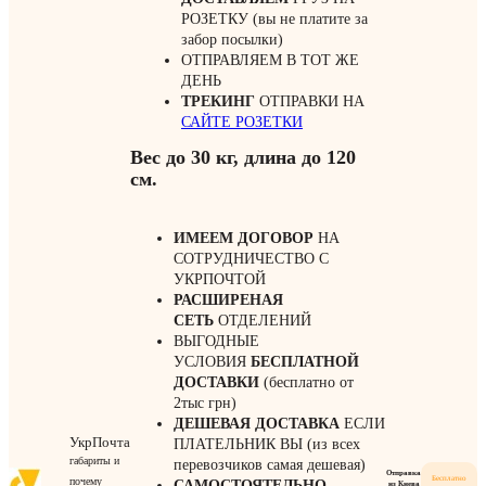
РОЗЕТКУ (вы не платите за
забор посылки)
ОТПРАВЛЯЕМ В ТОТ ЖЕ
ДЕНЬ
ТРЕКИНГ
ОТПРАВКИ НА
САЙТЕ РОЗЕТКИ
Вес до 30 кг, длина до 120
см.
ИМЕЕМ ДОГОВОР
НА
СОТРУДНИЧЕСТВО С
УКРПОЧТОЙ
РАСШИРЕНАЯ
СЕТЬ
ОТДЕЛЕНИЙ
ВЫГОДНЫЕ
УСЛОВИЯ
БЕСПЛАТНОЙ
ДОСТАВКИ
(бесплатно от
2тыс грн)
ДЕШЕВАЯ ДОСТАВКА
ЕСЛИ
УкрПочта
ПЛАТЕЛЬНИК ВЫ (из всех
габариты и
перевозчиков самая дешевая)
Отправка
Бесплатно
почему
САМОСТОЯТЕЛЬНО
из Киева