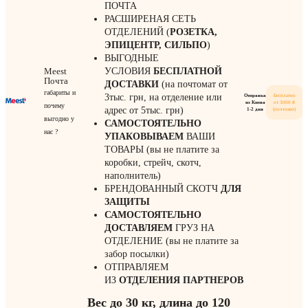
ПОЧТА
РАСШИРЕНАЯ СЕТЬ
ОТДЕЛЕНИЙ (
РОЗЕТКА,
ЭПИЦЕНТР, СИЛЬПО
)
ВЫГОДНЫЕ
Meest
УСЛОВИЯ
БЕСПЛАТНОЙ
Почта
ДОСТАВКИ
(на почтомат от
габариты и
3тыс. грн, на отделение или
Отправка
Бесплатно
из Киева
от 3000 ₴
почему
адрес от 5тыс. грн)
1-2 дня
(почтомат)
выгодно у
САМОСТОЯТЕЛЬНО
нас ?
УПАКОВЫВАЕМ
ВАШИ
ТОВАРЫ (вы не платите за
коробки, стрейч, скотч,
наполнитель)
БРЕНДОВАННЫЙ СКОТЧ
ДЛЯ
ЗАЩИТЫ
САМОСТОЯТЕЛЬНО
ДОСТАВЛЯЕМ
ГРУЗ НА
ОТДЕЛЕНИЕ (вы не платите за
забор посылки)
ОТПРАВЛЯЕМ
ИЗ
ОТДЕЛЕНИЯ
ПАРТНЕРОВ
Вес до 30 кг, длина до 120