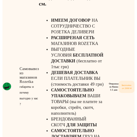
см.
ИМЕЕМ ДОГОВОР
НА
СОТРУДНИЧЕСТВО С
РОЗЕТКА ДЕЛИВЕРИ
РАСШИРЕНАЯ СЕТЬ
МАГАЗИНОВ ROZETKA
ВЫГОДНЫЕ
УСЛОВИЯ
БЕСПЛАТНОЙ
ДОСТАВКИ
(бесплатно от
1тыс грн)
Самовывоз
ДЕШЕВАЯ ДОСТАВКА
из
магазинов
ЕСЛИ ПЛАТЕЛЬНИК ВЫ
Rozetka
(стоимость доставки 49 грн)
Отправка
Бесплатно
габариты и
из Киева
от 2000 ₴
САМОСТОЯТЕЛЬНО
1-2 дня
почему
УПАКОВЫВАЕМ
ВАШИ
выгодно у нас
ТОВАРЫ (вы не платите за
?
коробки, стрейч, скотч,
наполнитель)
БРЕНДОВАННЫЙ
СКОТЧ
ДЛЯ ЗАЩИТЫ
САМОСТОЯТЕЛЬНО
ДОСТАВЛЯЕМ
ГРУЗ НА