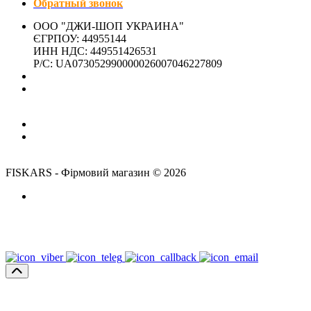
Обратный звонок
ООО "ДЖИ-ШОП УКРАИНА"
ЄГРПОУ: 44955144
ИНН НДС: 449551426531
Р/С: UA073052990000026007046227809
Адрес магазина:
г. Киев, ул. Никольско-Слободская, 4Д- ЗАКРЫТО
(м. Левобережная)
Время работы:
Пн-Пт: 10:00-18:00
Сб,Нд: выходной
FISKARS - Фірмовий магазин © 2026