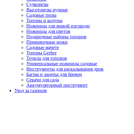
Сучкорезы
Высоторезы ручные
Садовые пилы
Топоры и колуны
Ножницы для живой изгороди
Ножницы для цветов
Подарочные наборы топоров
Прививочные ножи
Садовые мачете
Топоры Gerber
Точила для топоров
Универсальные ножницы садовые
Инструменты для раскалывания дров
Багры и зацепы для бревен
Секачи для сада
Аккумуляторный инструмент
Уход за газоном