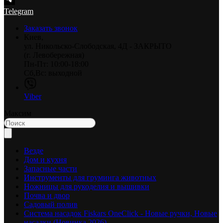
Telegram
Заказать звонок
Киев,
ул. Никольско-Слободская, 4Д - ЗАКРЫТО
(г. Левобережная)
Пн-Пт: 10:00-18:00
Сб,Вс: выходной
Viber
Максим
Везде
Дом и кухня
Запасные части
Инструменты для груминга животных
Ножницы для рукоделия и вышивки
Почва и двор
Садовый полив
Система насадок Fiskars OneClick - Новые ручки, Новые
насадки (Новинка 2026)