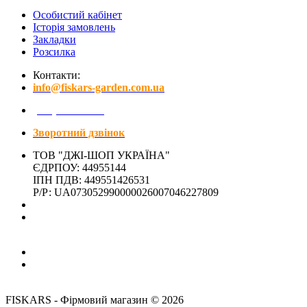
Особистий кабінет
Історія замовлень
Закладки
Розсилка
Контакти:
info@fiskars-garden.com.ua
(097) 641-15-01
Зворотний дзвінок
ТОВ "ДЖІ-ШОП УКРАЇНА"
ЄДРПОУ: 44955144
ІПН ПДВ: 449551426531
Р/Р: UA073052990000026007046227809
Адреса магазина:
м. Київ, вул. Микільсько-Слобідська, 4Д - ЗАЧИНЕНО
(м. Лівобережна)
Час роботи:
Пн-Пт: 10:00-18:00
Сб,Нд: вихідний
FISKARS - Фірмовий магазин © 2026