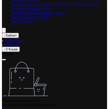
Система насадок Fiskars OneClick - Нові ручки, Нові
насадки (Новинка 2026)
Система насадок Fiskars QuikFit
Система насадок Solid
Ґрунт та двір
Кабінет
Порівняння
Закладки
0
Кошик
Кошик
Ваш кошик порожній :(
Це ніколи не пізно виправити :)