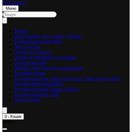
Головна
Меню
Всюди
Інструменти для грумінгу тварин
Будівельний інструмент
Дім та кухня
Догляд за газоном
Догляд за деревами та кущами
Запасні частини
Ножиці для рукоділля та вишивки
Садовий полив
Система насадок Fiskars OneClick - Нові ручки, Нові
насадки (Новинка 2026)
Система насадок Fiskars QuikFit
Система насадок Solid
Ґрунт та двір
0
Кошик
Меню