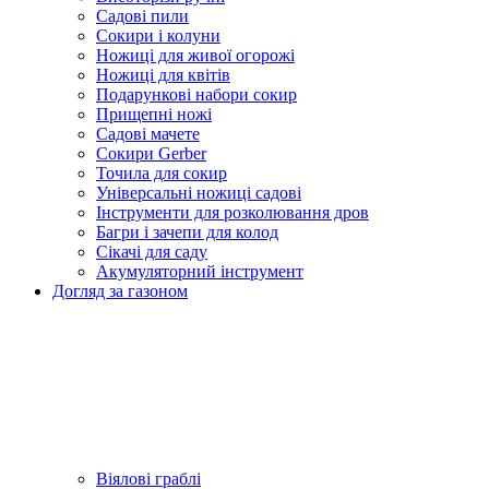
Садові пили
Сокири і колуни
Ножиці для живої огорожі
Ножиці для квітів
Подарункові набори сокир
Прищепні ножі
Садові мачете
Сокири Gerber
Точила для сокир
Універсальні ножиці садові
Інструменти для розколювання дров
Багри і зачепи для колод
Сікачі для саду
Акумуляторний інструмент
Догляд за газоном
Віялові граблі