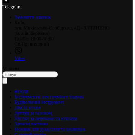
Telegram
Замовити дзвінок
Київ,
вул. Микільсько-Слобідська, 4Д - ЗАЧИНЕНО
(м. Лівобережна)
Пн-Пт: 10:00-18:00
Сб,Нд: вихідний
Viber
Максим
Всюди
Інструменти для грумінгу тварин
Будівельний інструмент
Дім та кухня
Догляд за газоном
Догляд за деревами та кущами
Запасні частини
Ножиці для рукоділля та вишивки
Садовий полив