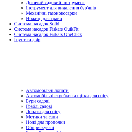
Дитячий садовий інструмент
Інструмент для видалення бур'янів
Механічні газонокосарки
Ножиці для трави
Система насадок Solid
Система насадок Fiskars QuikFit
Система насадок Fiskars OneClick
Ґрунт та двір
Автомобільні лопати
Автомобільні скребки та щітки для снігу
Бури садові
Граблі садові
Лопати для снігу
Мотики та сапи
Ножі для прополки
Обприскувачі