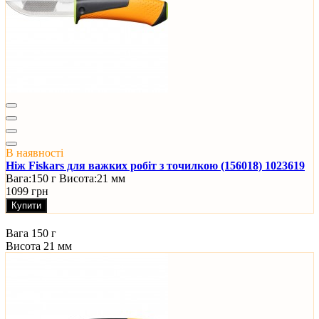
В наявності
Ніж Fiskars для важких робіт з точилкою (156018) 1023619
Вага:
150 г
Висота:
21 мм
1099 грн
Купити
Вага
150 г
Висота
21 мм