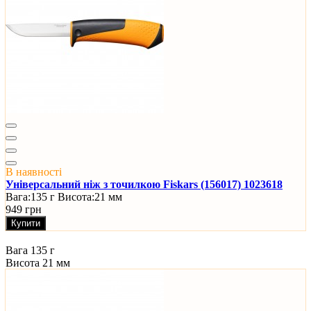
В наявності
Універсальний ніж з точилкою Fiskars (156017) 1023618
Вага:
135 г
Висота:
21 мм
949 грн
Купити
Вага
135 г
Висота
21 мм