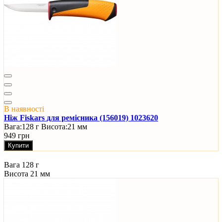
В наявності
Ніж Fiskars для ремісника (156019) 1023620
Вага:
128 г
Висота:
21 мм
949 грн
Купити
Вага
128 г
Висота
21 мм