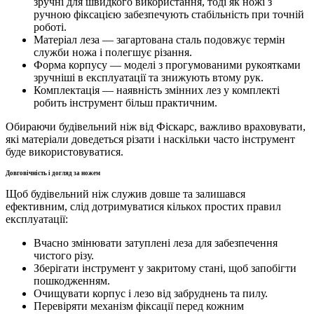
зручні для швидкого використання, тоді як ножі з
ручною фіксацією забезпечують стабільність при точній
роботі.
Матеріал леза — загартована сталь подовжує термін
служби ножа і полегшує різання.
Форма корпусу — моделі з прогумованими рукоятками
зручніші в експлуатації та знижують втому рук.
Комплектація — наявність змінних лез у комплекті
робить інструмент більш практичним.
Обираючи будівельний ніж від Фіскарс, важливо враховувати,
які матеріали доведеться різати і наскільки часто інструмент
буде використовуватися.
Довговічність і догляд за ножем
Щоб будівельний ніж служив довше та залишався
ефективним, слід дотримуватися кількох простих правил
експлуатації:
Вчасно змінювати затуплені леза для забезпечення
чистого різу.
Зберігати інструмент у закритому стані, щоб запобігти
пошкодженням.
Очищувати корпус і лезо від забруднень та пилу.
Перевіряти механізм фіксації перед кожним