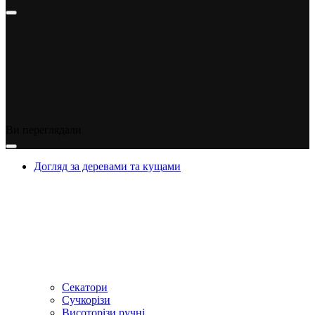
Ви переглядали
Догляд за деревами та кущами
Секатори
Сучкорізи
Висоторізи ручні