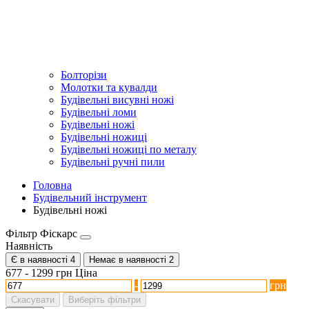
Болторізи
Молотки та кувалди
Будівельні висувні ножі
Будівельні ломи
Будівельні ножі
Будівельні ножиці
Будівельні ножиці по металу
Будівельні ручні пили
Головна
Будівельний інструмент
Будівельні ножі
Фільтр Фіскарс
Наявність
Є в наявності
4
Немає в наявності
2
677
-
1299
грн
Ціна
-
грн
Скасувати
Виберіть фільтри