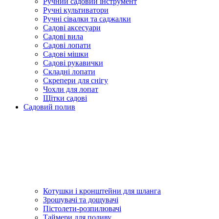
Ручний садовий інструмент
Ручні культиватори
Ручні сівалки та саджалки
Садові аксесуари
Садові вила
Садові лопати
Садові мішки
Садові рукавички
Складні лопати
Скрепери для снігу
Чохли для лопат
Щітки садові
Садовий полив
Котушки і кронштейни для шланга
Зрошувачі та дощувачі
Пістолети-розпилювачі
Таймери для поливу