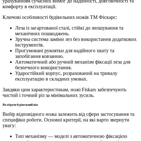
урахуванням сучасних вимог до надійності, довговічності та
комфорту в експлуатації.
Ключові особливості будівельних ножів ТМ Фіскарс:
Леза із загартованої сталі, стійкі до зношування та
механічних пошкоджень.
Зручна система заміни лез без використання додаткових
інструментів.
Прогумовані рукоятки для надійного хвату та
запобігання ковзанню.
Автоматичний або ручний механізм фіксації леза для
безпечного використання.
Ударостійкий корпус, розрахований на тривалу
експлуатацію в складних умовах.
Завдяки цим характеристикам, ножі Fiskars забезпечують
чистий і точний різ за мінімальних зусиль.
Як обрати будівельний ніж
Вибір відповідного ножа залежить від сфери застосування та
специфіки роботи. Основні критерії, на які варто звернути
увагу:
Тип механізму — моделі з автоматичною фіксацією