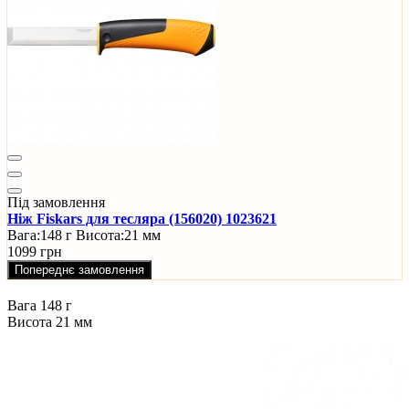
Під замовлення
Ніж Fiskars для тесляра (156020) 1023621
Вага:
148 г
Висота:
21 мм
1099 грн
Попереднє замовлення
Вага
148 г
Висота
21 мм