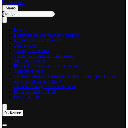
Головна
Меню
Всюди
Інструменти для грумінгу тварин
Будівельний інструмент
Дім та кухня
Догляд за газоном
Догляд за деревами та кущами
Запасні частини
Ножиці для рукоділля та вишивки
Садовий полив
Система насадок Fiskars OneClick - Нові ручки, Нові
насадки (Новинка 2026)
Система насадок Fiskars QuikFit
Система насадок Solid
Ґрунт та двір
0
Кошик
Меню