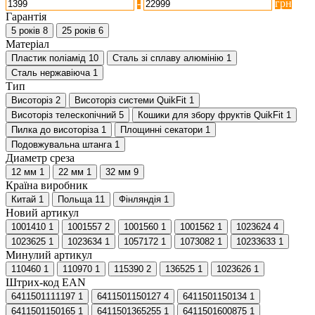
-
грн
Гарантія
5 років
8
25 років
6
Матеріал
Пластик поліамід
10
Сталь зі сплаву алюмінію
1
Сталь нержавіюча
1
Тип
Висоторіз
2
Висоторіз системи QuikFit
1
Висоторіз телескопічний
5
Кошики для збору фруктів QuikFit
1
Пилка до висоторіза
1
Площинні секатори
1
Подовжувальна штанга
1
Диаметр среза
12 мм
1
22 мм
1
32 мм
9
Країна виробник
Китай
1
Польща
11
Фінляндія
1
Новий артикул
1001410
1
1001557
2
1001560
1
1001562
1
1023624
4
1023625
1
1023634
1
1057172
1
1073082
1
10233633
1
Минулий артикул
110460
1
110970
1
115390
2
136525
1
1023626
1
Штрих-код EAN
6411501111197
1
6411501150127
4
6411501150134
1
6411501150165
1
6411501365255
1
6411501600875
1