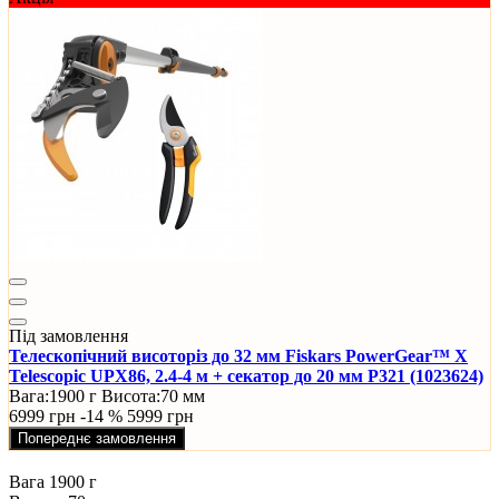
Під замовлення
Телескопічний висоторіз до 32 мм Fiskars PowerGear™ X
Telescopic UPX86, 2.4-4 м + секатор до 20 мм P321 (1023624)
Вага:
1900 г
Висота:
70 мм
6999 грн
-14 %
5999 грн
Попереднє замовлення
Вага
1900 г