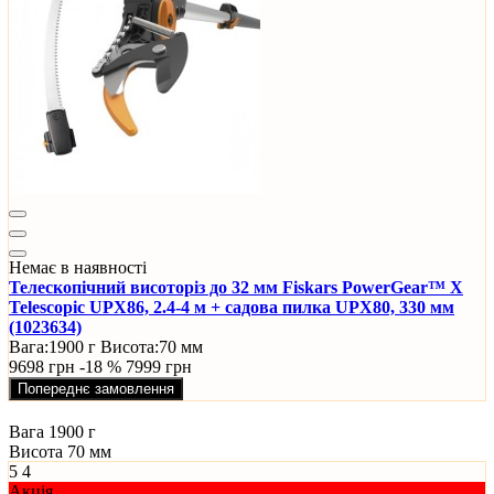
Немає в наявності
Телескопічний висоторіз до 32 мм Fiskars PowerGear™ X
Telescopic UPX86, 2.4-4 м + садова пилка UPX80, 330 мм
(1023634)
Вага:
1900 г
Висота:
70 мм
9698 грн
-18 %
7999 грн
Попереднє замовлення
Вага
1900 г
Висота
70 мм
5
4
Акція