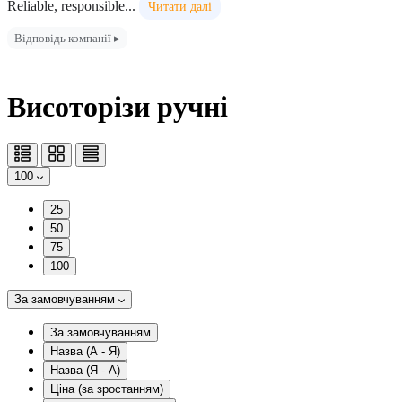
Reliable, responsible...
Читати далі
Відповідь компанії ▸
Висоторізи ручні
100
25
50
75
100
За замовчуванням
За замовчуванням
Назва (А - Я)
Назва (Я - А)
Ціна (за зростанням)