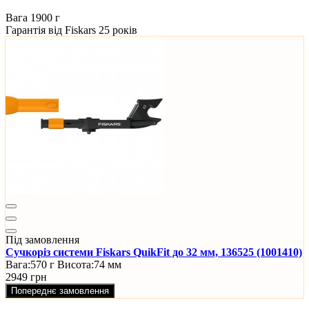
Вага
1900 г
Гарантія від Fiskars
25 років
Під замовлення
Сучкоріз системи Fiskars QuikFit до 32 мм, 136525 (1001410)
Вага:
570 г
Висота:
74 мм
2949 грн
Попереднє замовлення