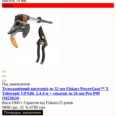
Висота
70 мм
Акція
Під замовлення
Телескопічний висоторіз до 32 мм Fiskars PowerGear™ X
Telescopic UPX86, 2.4-4 м + секатор до 26 мм Pro P90
(1023624)
Вага:
1900 г
Гарантія від Fiskars:
25 років
9898 грн
-31 %
6799 грн
Попереднє замовлення