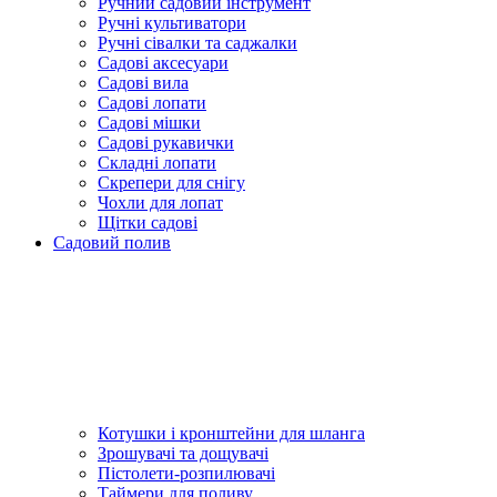
Ручний садовий інструмент
Ручні культиватори
Ручні сівалки та саджалки
Садові аксесуари
Садові вила
Садові лопати
Садові мішки
Садові рукавички
Складні лопати
Скрепери для снігу
Чохли для лопат
Щітки садові
Садовий полив
Котушки і кронштейни для шланга
Зрошувачі та дощувачі
Пістолети-розпилювачі
Таймери для поливу