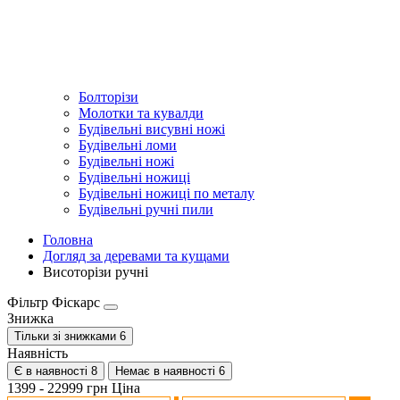
Болторізи
Молотки та кувалди
Будівельні висувні ножі
Будівельні ломи
Будівельні ножі
Будівельні ножиці
Будівельні ножиці по металу
Будівельні ручні пили
Головна
Догляд за деревами та кущами
Висоторізи ручні
Фільтр Фіскарс
Знижка
Тільки зі знижками
6
Наявність
Є в наявності
8
Немає в наявності
6
1399
-
22999
грн
Ціна