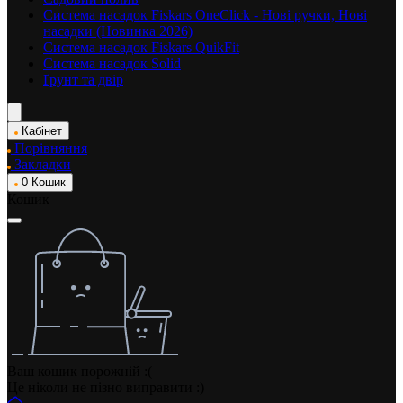
Система насадок Fiskars OneClick - Нові ручки, Нові
насадки (Новинка 2026)
Система насадок Fiskars QuikFit
Система насадок Solid
Ґрунт та двір
Кабінет
Порівняння
Закладки
0
Кошик
Кошик
Ваш кошик порожній :(
Це ніколи не пізно виправити :)