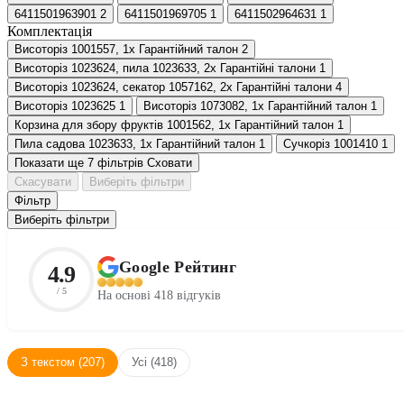
6411501963901
2
6411501969705
1
6411502964631
1
Комплектація
Висоторіз 1001557, 1х Гарантійний талон
2
Висоторіз 1023624, пила 1023633, 2х Гарантійні талони
1
Висоторіз 1023624, секатор 1057162, 2х Гарантійні талони
4
Висоторіз 1023625
1
Висоторіз 1073082, 1х Гарантійний талон
1
Корзина для збору фруктів 1001562, 1х Гарантійний талон
1
Пила садова 1023633, 1х Гарантійний талон
1
Сучкоріз 1001410
1
Показати ще 7 фільтрів
Сховати
Скасувати
Виберіть фільтри
Фільтр
Виберіть фільтри
Google Рейтинг
4.9
/ 5
На основі 418 відгуків
З текстом (207)
Усі (418)