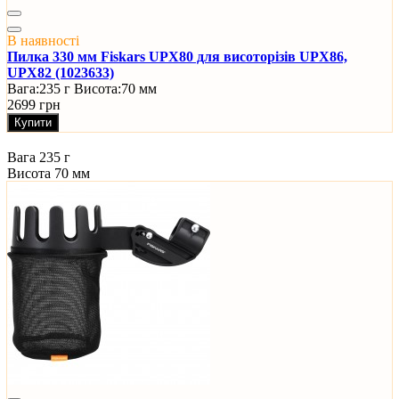
В наявності
Пилка 330 мм Fiskars UPX80 для висоторізів UPX86,
UPX82 (1023633)
Вага:
235 г
Висота:
70 мм
2699 грн
Купити
Вага
235 г
Висота
70 мм