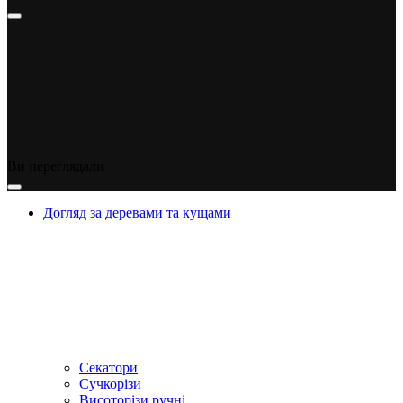
Ви переглядали
Догляд за деревами та кущами
Секатори
Сучкорізи
Висоторізи ручні