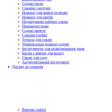
Садові пили
Сокири і колуни
Ножиці для живої огорожі
Ножиці для квітів
Подарункові набори сокир
Прищепні ножі
Садові мачете
Сокири Gerber
Точила для сокир
Універсальні ножиці садові
Інструменти для розколювання дров
Багри і зачепи для колод
Сікачі для саду
Акумуляторний інструмент
Догляд за газоном
Віялові граблі