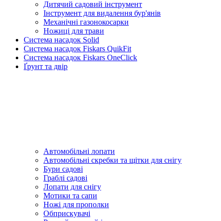
Дитячий садовий інструмент
Інструмент для видалення бур'янів
Механічні газонокосарки
Ножиці для трави
Система насадок Solid
Система насадок Fiskars QuikFit
Система насадок Fiskars OneClick
Ґрунт та двір
Автомобільні лопати
Автомобільні скребки та щітки для снігу
Бури садові
Граблі садові
Лопати для снігу
Мотики та сапи
Ножі для прополки
Обприскувачі