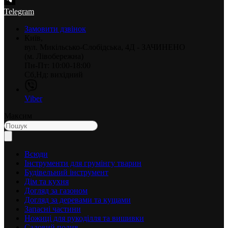
Telegram
Замовити дзвінок
Київ,
вул. Микільсько-Слобідська, 4Д - ЗАЧИНЕНО
(м. Лівобережна)
Пн-Пт: 10:00-18:00
Сб,Нд: вихідний
Viber
Максим
Всюди
Інструменти для грумінгу тварин
Будівельний інструмент
Дім та кухня
Догляд за газоном
Догляд за деревами та кущами
Запасні частини
Ножиці для рукоділля та вишивки
Садовий полив