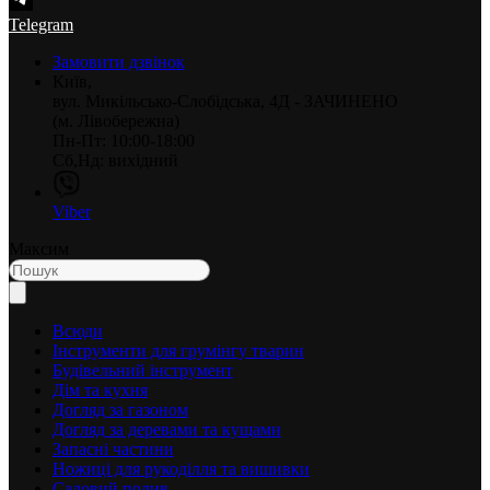
Telegram
Замовити дзвінок
Київ,
вул. Микільсько-Слобідська, 4Д - ЗАЧИНЕНО
(м. Лівобережна)
Пн-Пт: 10:00-18:00
Сб,Нд: вихідний
Viber
Максим
Всюди
Інструменти для грумінгу тварин
Будівельний інструмент
Дім та кухня
Догляд за газоном
Догляд за деревами та кущами
Запасні частини
Ножиці для рукоділля та вишивки
Садовий полив