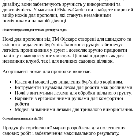
дизайну, вони забезпечують зручність у використанні та
довговічність. У магазині Fiskars-Garden ви знайдете широкий
вибір ножів для прополки, які стануть незамінними
помічниками на вашій ділянці.
Fiskars: інструменти для точного догляду за садом
Ножі для прополки від ТМ Фіскарс створені для швидкого та
якісного видалення бур’янів. Їхня конструкція забезпечує
легкість проникнення у ґрунт і дозволяє зручно працювати
навіть у важкодоступних місцях. Ці ножі підходять як для
невеликих клумб, так і для великих садових ділянок.
Асортимент ножів для прополки включає:
Класичні моделі для видалення бур’янів з корінням.
Інструменти з вузьким лезом для роботи між рослинами.
Ножі з вигнутими лезами для обробки щільного ґрунту.
Варіанти з ергономічними ручками для комфортної
роботи.
Моделі зі змінними лезами для тривалого використання.
Основні переваги ножів від ТМ
Продукція торгівельної марки розроблена для полегшення
садових робіт і забезпечення максимального результату.