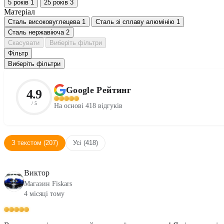
5 років
1
25 років
3
Матеріал
Сталь високовуглецева
1
Сталь зі сплаву алюмінію
1
Сталь нержавіюча
2
Скасувати
Виберіть фільтри
Фільтр
Виберіть фільтри
Google Рейтинг
4.9
/ 5
На основі 418 відгуків
З текстом (207)
Усі (418)
Виктор
Магазин Fiskars
4 місяці тому