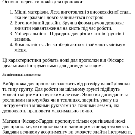
Основні переваги ножів для прополки:
Міцні матеріали. Леза виготовлені з високоякісної сталі,
яка не іржавіє і довго залишається гострою.
Ергономічний дизайн. Зручна форма ручок дозволяє
знизити навантаження на кисть під час роботи.
Універсальність. Підходять для різних типів ґрунтів і
завдань.
Компактність. Легко зберігаються і займають мінімум
місця.
Ці характеристики роблять ножі для прополки від Фіскарс
ідеальними інструментами для догляду за садом.
Як вибрати ножі для прополки
Вибір ножа для прополки залежить від розміру вашої ділянки
та типу ґрунту. Для роботи на щільному ґрунті підійдуть
моделі з міцними та вузькими лезами. Якщо ви доглядаєте за
рослинами на клумбах чи в теплицях, зверніть увагу на
інструменти з м’якими руків’ями та тонкими лезами, які
дозволяють працювати максимально точно.
Магазин Фіскарс-Гарден пропонує тільки оригінальні ножі
для прополки, які відповідають найвищим стандартам якості.
Завдяки великому асортименту ви зможете знайти інструмент,