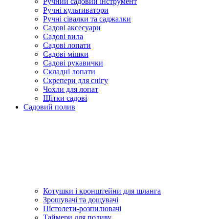
Ручний садовий інструмент
Ручні культиватори
Ручні сівалки та саджалки
Садові аксесуари
Садові вила
Садові лопати
Садові мішки
Садові рукавички
Складні лопати
Скрепери для снігу
Чохли для лопат
Щітки садові
Садовий полив
Котушки і кронштейни для шланга
Зрошувачі та дощувачі
Пістолети-розпилювачі
Таймери для поливу