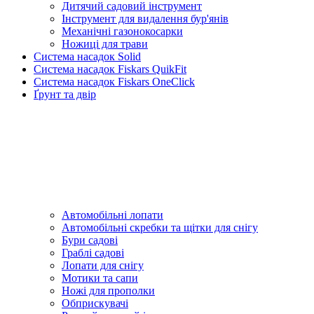
Дитячий садовий інструмент
Інструмент для видалення бур'янів
Механічні газонокосарки
Ножиці для трави
Система насадок Solid
Система насадок Fiskars QuikFit
Система насадок Fiskars OneClick
Ґрунт та двір
Автомобільні лопати
Автомобільні скребки та щітки для снігу
Бури садові
Граблі садові
Лопати для снігу
Мотики та сапи
Ножі для прополки
Обприскувачі