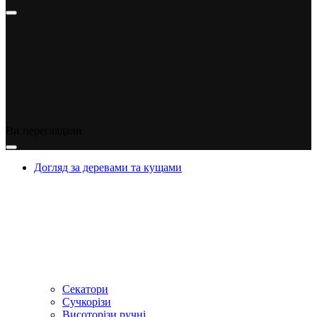
Ви переглядали
Догляд за деревами та кущами
Секатори
Сучкорізи
Висоторізи ручні