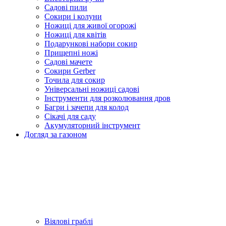
Садові пили
Сокири і колуни
Ножиці для живої огорожі
Ножиці для квітів
Подарункові набори сокир
Прищепні ножі
Садові мачете
Сокири Gerber
Точила для сокир
Універсальні ножиці садові
Інструменти для розколювання дров
Багри і зачепи для колод
Сікачі для саду
Акумуляторний інструмент
Догляд за газоном
Віялові граблі