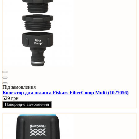
Під замовлення
Конектор для шланга Fiskars FiberComp Multi (1027056)
529 грн
Попереднє замовлення