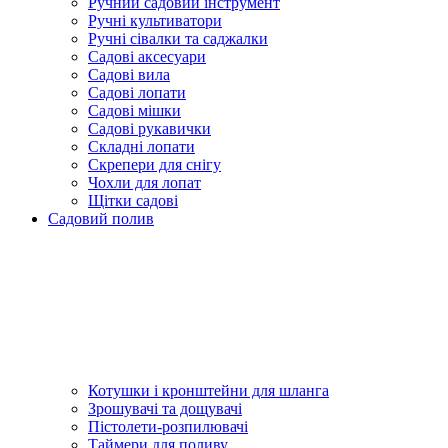
Ручний садовий інструмент
Ручні культиватори
Ручні сівалки та саджалки
Садові аксесуари
Садові вила
Садові лопати
Садові мішки
Садові рукавички
Складні лопати
Скрепери для снігу
Чохли для лопат
Щітки садові
Садовий полив
Котушки і кронштейни для шланга
Зрошувачі та дощувачі
Пістолети-розпилювачі
Таймери для поливу