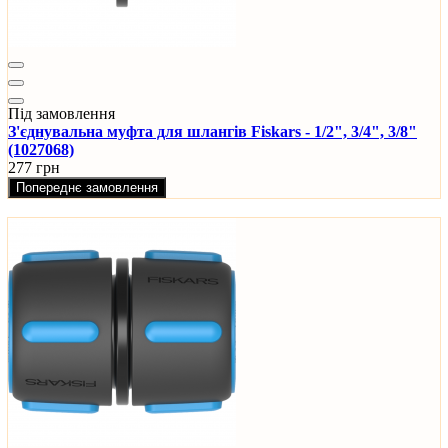
Під замовлення
З'єднувальна муфта для шлангів Fiskars - 1/2", 3/4", 3/8"
(1027068)
277 грн
Попереднє замовлення