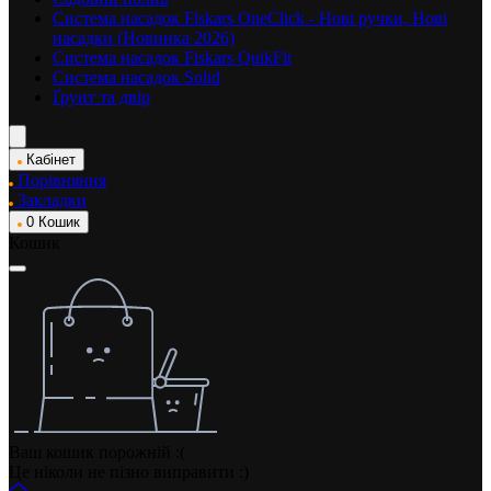
Система насадок Fiskars OneClick - Нові ручки, Нові
насадки (Новинка 2026)
Система насадок Fiskars QuikFit
Система насадок Solid
Ґрунт та двір
Кабінет
Порівняння
Закладки
0
Кошик
Кошик
Ваш кошик порожній :(
Це ніколи не пізно виправити :)