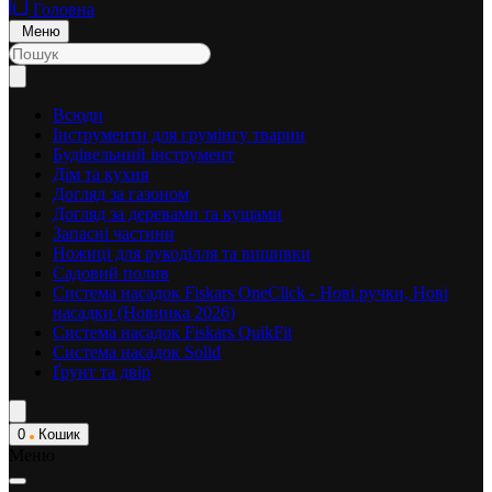
Головна
Меню
Всюди
Інструменти для грумінгу тварин
Будівельний інструмент
Дім та кухня
Догляд за газоном
Догляд за деревами та кущами
Запасні частини
Ножиці для рукоділля та вишивки
Садовий полив
Система насадок Fiskars OneClick - Нові ручки, Нові
насадки (Новинка 2026)
Система насадок Fiskars QuikFit
Система насадок Solid
Ґрунт та двір
0
Кошик
Меню