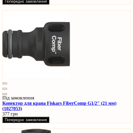
Попереднє замовлення
Під замовлення
Конектор для крана Fiskars FiberComp G1/2" (21 мм)
(1027053)
377 грн
Попереднє замовлення