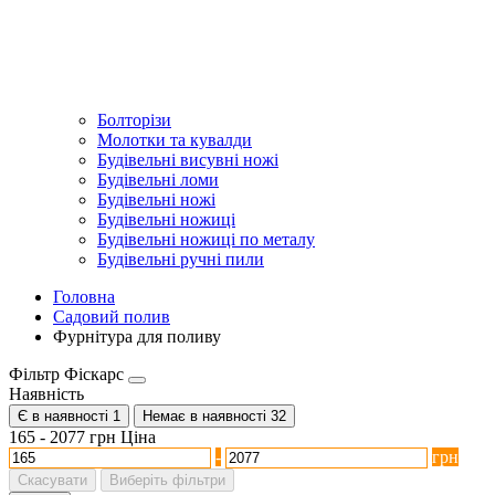
Болторізи
Молотки та кувалди
Будівельні висувні ножі
Будівельні ломи
Будівельні ножі
Будівельні ножиці
Будівельні ножиці по металу
Будівельні ручні пили
Головна
Садовий полив
Фурнітура для поливу
Фільтр Фіскарс
Наявність
Є в наявності
1
Немає в наявності
32
165
-
2077
грн
Ціна
-
грн
Скасувати
Виберіть фільтри