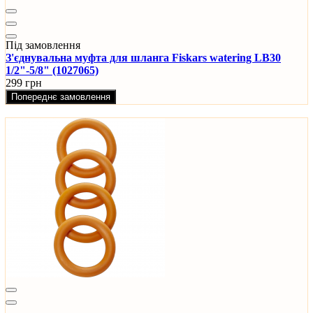
Під замовлення
З'єднувальна муфта для шланга Fiskars watering LB30
1/2"-5/8" (1027065)
299 грн
Попереднє замовлення