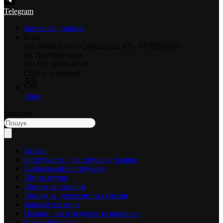
Telegram
Замовити дзвінок
Київ,
вул. Микільсько-Слобідська, 4Д - ЗАЧИНЕНО
(м. Лівобережна)
Пн-Пт: 10:00-18:00
Сб,Нд: вихідний
Viber
Максим
Всюди
Інструменти для грумінгу тварин
Будівельний інструмент
Дім та кухня
Догляд за газоном
Догляд за деревами та кущами
Запасні частини
Ножиці для рукоділля та вишивки
Садовий полив