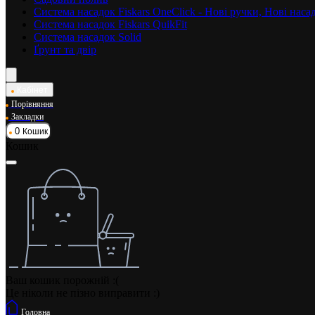
Система насадок Fiskars OneClick - Нові ручки, Нові нас
Система насадок Fiskars QuikFit
Система насадок Solid
Ґрунт та двір
Кабінет
Порівняння
Закладки
0
Кошик
Кошик
Ваш кошик порожній :(
Це ніколи не пізно виправити :)
Головна