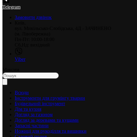
Telegram
Замовити дзвінок
Київ,
вул. Микільсько-Слобідська, 4Д - ЗАЧИНЕНО
(м. Лівобережна)
Пн-Пт: 10:00-18:00
Сб,Нд: вихідний
Viber
Максим
Всюди
Інструменти для грумінгу тварин
Будівельний інструмент
Дім та кухня
Догляд за газоном
Догляд за деревами та кущами
Запасні частини
Ножиці для рукоділля та вишивки
Садовий полив