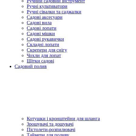
Ручний садовий інструмент
Ручні культиватори
Ручні сівалки та саджалки
Садові аксесуари
Садові вила
Садові лопати
Садові мішки
Садові рукавички
Складні лопати
Скрепери для снігу
Чохли для лопат
Щітки садові
Садовий полив
Котушки і кронштейни для шланга
Зрошувачі та дощувачі
Пістолети-розпилювачі
Таймери для поливу