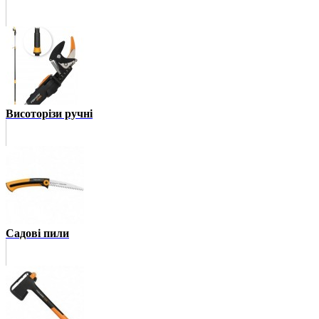
Висоторізи ручні
Садові пили