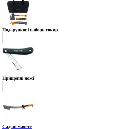
Подарункові набори сокир
Прищепні ножі
Садові мачете