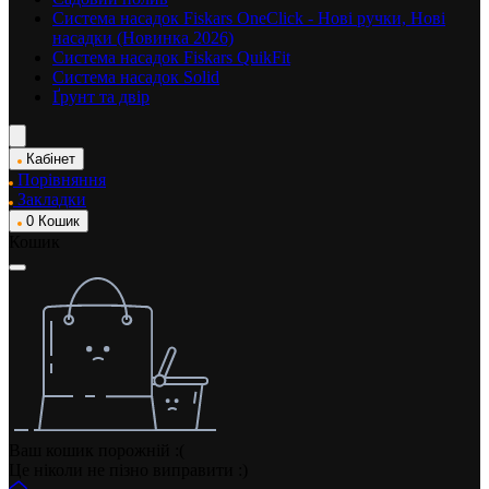
Система насадок Fiskars OneClick - Нові ручки, Нові
насадки (Новинка 2026)
Система насадок Fiskars QuikFit
Система насадок Solid
Ґрунт та двір
Кабінет
Порівняння
Закладки
0
Кошик
Кошик
Ваш кошик порожній :(
Це ніколи не пізно виправити :)