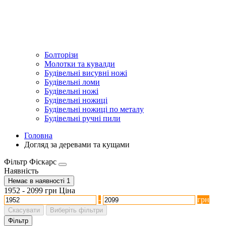
Болторізи
Молотки та кувалди
Будівельні висувні ножі
Будівельні ломи
Будівельні ножі
Будівельні ножиці
Будівельні ножиці по металу
Будівельні ручні пили
Головна
Догляд за деревами та кущами
Фільтр Фіскарс
Наявність
Немає в наявності
1
1952
-
2099
грн
Ціна
-
грн
Скасувати
Виберіть фільтри
Фільтр