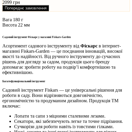
2099 грн
Попереднє замовлення
Вага
180 г
Висота
22 мм
Садовий інструмент Фіскарс у магазині Fiskars-Garden
Асортимент садового інструменту від
Фіскарс
в інтернет-
магазині Fiskars-Garden — це поєднання інновацій, високої
якості та надійності. Від ручного інструменту до сучасних
рішень для догляду за садом, продукція цього бренду
допомагає зробити роботу на подвір’ї комфортнішою та
ефективнішою.
Багатофункціональний інструмент
Садовий інструмент Fiskars — це універсальні рішення для
роботи в саду. Вони відрізняються довговічністю,
ергономічністю та продуманим дизайном. Продукція ТМ
включає:
Лопати та сапи з міцними сталевими лезами.
Секатори, які забезпечують легке та точне підрізання.
Сучкорізи для роботи навіть із товстими гілками.
Ножі, сокири та інші ручні інструменти для різних