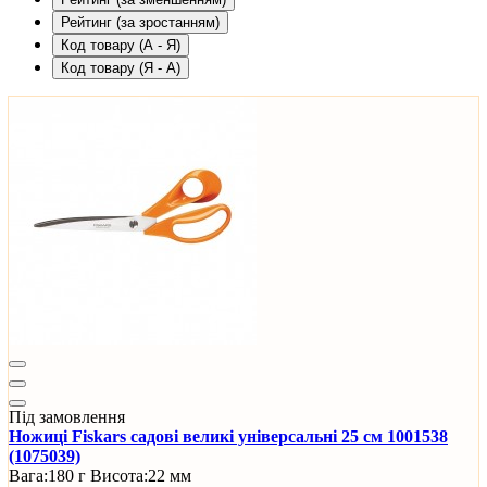
Рейтинг (за зростанням)
Код товару (А - Я)
Код товару (Я - А)
Під замовлення
Ножиці Fiskars садові великі універсальні 25 см 1001538
(1075039)
Вага:
180 г
Висота:
22 мм