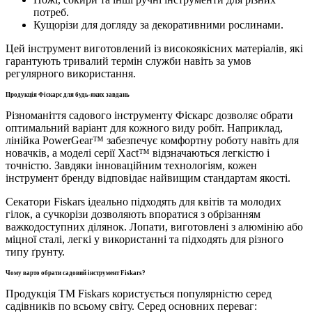
потреб.
Кущорізи для догляду за декоративними рослинами.
Цей інструмент виготовлений із високоякісних матеріалів, які
гарантують тривалий термін служби навіть за умов
регулярного використання.
Продукція Фіскарс для будь-яких завдань
Різноманіття садового інструменту Фіскарс дозволяє обрати
оптимальний варіант для кожного виду робіт. Наприклад,
лінійка PowerGear™ забезпечує комфортну роботу навіть для
новачків, а моделі серії Xact™ відзначаються легкістю і
точністю. Завдяки інноваційним технологіям, кожен
інструмент бренду відповідає найвищим стандартам якості.
Секатори Fiskars ідеально підходять для квітів та молодих
гілок, а сучкорізи дозволяють впоратися з обрізанням
важкодоступних ділянок. Лопати, виготовлені з алюмінію або
міцної сталі, легкі у використанні та підходять для різного
типу ґрунту.
Чому варто обрати садовий інструмент Fiskars?
Продукція ТМ Fiskars користується популярністю серед
садівників по всьому світу. Серед основних переваг: