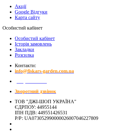
Акції
Google Відгуки
Карта сайту
Особистий кабінет
Особистий кабінет
Історія замовлень
Закладки
Розсилка
Контакти:
info@fiskars-garden.com.ua
(097) 641-15-01
Зворотний дзвінок
ТОВ "ДЖІ-ШОП УКРАЇНА"
ЄДРПОУ: 44955144
ІПН ПДВ: 449551426531
Р/Р: UA073052990000026007046227809
Адреса магазина:
м. Київ, вул. Микільсько-Слобідська, 4Д - ЗАЧИНЕНО
(м. Лівобережна)