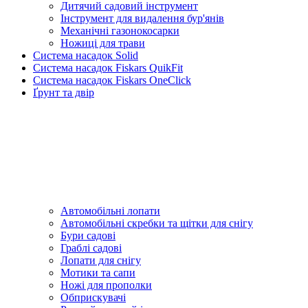
Дитячий садовий інструмент
Інструмент для видалення бур'янів
Механічні газонокосарки
Ножиці для трави
Система насадок Solid
Система насадок Fiskars QuikFit
Система насадок Fiskars OneClick
Ґрунт та двір
Автомобільні лопати
Автомобільні скребки та щітки для снігу
Бури садові
Граблі садові
Лопати для снігу
Мотики та сапи
Ножі для прополки
Обприскувачі