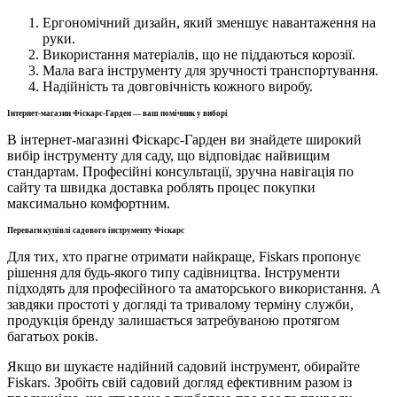
Ергономічний дизайн, який зменшує навантаження на
руки.
Використання матеріалів, що не піддаються корозії.
Мала вага інструменту для зручності транспортування.
Надійність та довговічність кожного виробу.
Інтернет-магазин Фіскарс-Гарден — ваш помічник у виборі
В інтернет-магазині Фіскарс-Гарден ви знайдете широкий
вибір інструменту для саду, що відповідає найвищим
стандартам. Професійні консультації, зручна навігація по
сайту та швидка доставка роблять процес покупки
максимально комфортним.
Переваги купівлі садового інструменту Фіскарс
Для тих, хто прагне отримати найкраще, Fiskars пропонує
рішення для будь-якого типу садівництва. Інструменти
підходять для професійного та аматорського використання. А
завдяки простоті у догляді та тривалому терміну служби,
продукція бренду залишається затребуваною протягом
багатьох років.
Якщо ви шукаєте надійний садовий інструмент, обирайте
Fiskars. Зробіть свій садовий догляд ефективним разом із