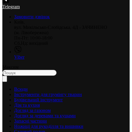
Telegram
Замовити дзвінок
Київ,
вул. Микільсько-Слобідська, 4Д - ЗАЧИНЕНО
(м. Лівобережна)
Пн-Пт: 10:00-18:00
Сб,Нд: вихідний
Viber
Максим
Всюди
Інструменти для грумінгу тварин
Будівельний інструмент
Дім та кухня
Догляд за газоном
Догляд за деревами та кущами
Запасні частини
Ножиці для рукоділля та вишивки
Садовий полив