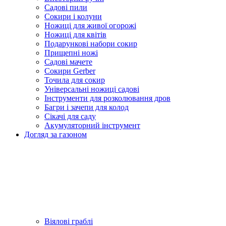
Садові пили
Сокири і колуни
Ножиці для живої огорожі
Ножиці для квітів
Подарункові набори сокир
Прищепні ножі
Садові мачете
Сокири Gerber
Точила для сокир
Універсальні ножиці садові
Інструменти для розколювання дров
Багри і зачепи для колод
Сікачі для саду
Акумуляторний інструмент
Догляд за газоном
Віялові граблі