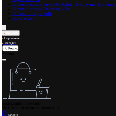
Система насадок Fiskars OneClick - Нові ручки, Нові нас
Система насадок Fiskars QuikFit
Система насадок Solid
Ґрунт та двір
Кабінет
Порівняння
Закладки
0
Кошик
Кошик
Ваш кошик порожній :(
Це ніколи не пізно виправити :)
Головна