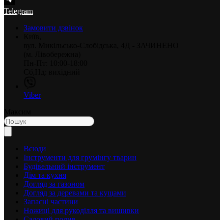
Telegram
Замовити дзвінок
Київ,
вул. Микільсько-Слобідська, 4Д - ЗАЧИНЕНО
(м. Лівобережна)
Пн-Пт: 10:00-18:00
Сб,Нд: вихідний
Viber
Максим
Всюди
Інструменти для грумінгу тварин
Будівельний інструмент
Дім та кухня
Догляд за газоном
Догляд за деревами та кущами
Запасні частини
Ножиці для рукоділля та вишивки
Садовий полив