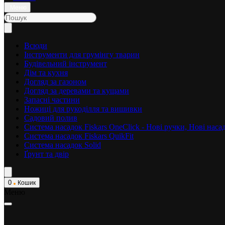
Меню
Всюди
Інструменти для грумінгу тварин
Будівельний інструмент
Дім та кухня
Догляд за газоном
Догляд за деревами та кущами
Запасні частини
Ножиці для рукоділля та вишивки
Садовий полив
Система насадок Fiskars OneClick - Нові ручки, Нові нас
Система насадок Fiskars QuikFit
Система насадок Solid
Ґрунт та двір
0
Кошик
Меню