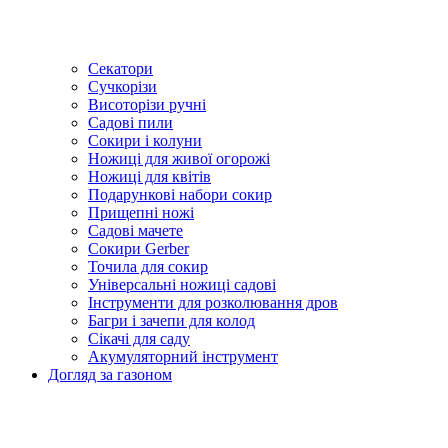
Секатори
Сучкорізи
Висоторізи ручні
Садові пили
Сокири і колуни
Ножиці для живої огорожі
Ножиці для квітів
Подарункові набори сокир
Прищепні ножі
Садові мачете
Сокири Gerber
Точила для сокир
Універсальні ножиці садові
Інструменти для розколювання дров
Багри і зачепи для колод
Сікачі для саду
Акумуляторний інструмент
Догляд за газоном