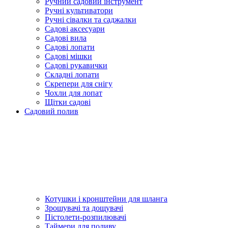
Ручний садовий інструмент
Ручні культиватори
Ручні сівалки та саджалки
Садові аксесуари
Садові вила
Садові лопати
Садові мішки
Садові рукавички
Складні лопати
Скрепери для снігу
Чохли для лопат
Щітки садові
Садовий полив
Котушки і кронштейни для шланга
Зрошувачі та дощувачі
Пістолети-розпилювачі
Таймери для поливу