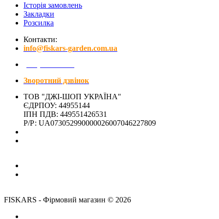
Історія замовлень
Закладки
Розсилка
Контакти:
info@fiskars-garden.com.ua
(097) 641-15-01
Зворотний дзвінок
ТОВ "ДЖІ-ШОП УКРАЇНА"
ЄДРПОУ: 44955144
ІПН ПДВ: 449551426531
Р/Р: UA073052990000026007046227809
Адреса магазина:
м. Київ, вул. Микільсько-Слобідська, 4Д - ЗАЧИНЕНО
(м. Лівобережна)
Час роботи:
Пн-Пт: 10:00-18:00
Сб,Нд: вихідний
FISKARS - Фірмовий магазин © 2026