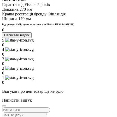
Гарантія від Fiskars
5 років
Довжина
270 мм
Країна реєстрації бренду
Фінляндія
Ширина
170 мм
Відгуки про Набір ручок та мотузок для Fiskars UPX86 (1026296)
0
Написати відгук
5
0
4
0
3
0
2
0
1
0
Відгуків про цей товар ще не було.
Написати відгук