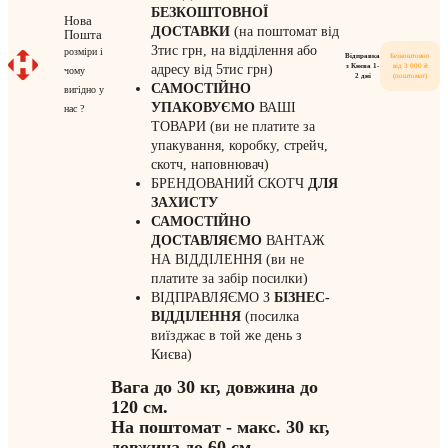
БЕЗКОШТОВНОЇ
Нова
ДОСТАВКИ
(на поштомат від
Пошта
3тис грн, на відділення або
розміри і
Відправка
Безкоштовно
з Києва 1-
від 3 000 ₴
адресу від 5тис грн)
чому
2 дні
(поштомат)
САМОСТІЙНО
вигідно у
УПАКОВУЄМО
ВАШІ
нас ?
ТОВАРИ (ви не платите за
упакування, коробку, стрейч,
скотч, наповнювач)
БРЕНДОВАНИЙ СКОТЧ
ДЛЯ
ЗАХИСТУ
САМОСТІЙНО
ДОСТАВЛЯЄМО
ВАНТАЖ
НА ВІДДІЛЕННЯ (ви не
платите за забір посилки)
ВІДПРАВЛЯЄМО З
БІЗНЕС-
ВІДДІЛЕННЯ
(посилка
виїзджає в той же день з
Києва)
Вага до 30 кг, довжина до
120 см.
На поштомат - макс. 30 кг,
довжина до 60 см