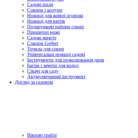
Садові пили
Сокири і колуни
Ножиці для живої огорожі
Ножиці для квітів
Подарункові набори сокир
Прищепні ножі
Садові мачете
Сокири Gerber
Точила для сокир
Універсальні ножиці садові
Інструменти для розколювання дров
Багри і зачепи для колод
Сікачі для саду
Акумуляторний інструмент
Догляд за газоном
Віялові граблі