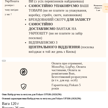
УкрПошта
ВИ (з усіх перевізників найдешевша)
розміри і
САМОСТІЙНО УПАКОВУЄМО
ВАШІ
Відправка
Без
з Києва 1-
від
чому вигідно
ТОВАРИ (ви не платите за упакування,
2 дні
у нас ?
коробку, стрейч, скотч, наповнювач)
БРЕНДОВАНИЙ СКОТЧ
ДЛЯ ЗАХИСТУ
САМОСТІЙНО
ДОСТАВЛЯЄМО
ВАНТАЖ НА
УКРПОШТУ (ви не платите за забір
посилки)
ВІДПРАВЛЯЄМО З
ЦЕНТРАЛЬНОГО
ВІДДІЛЕННЯ
(посилка
виїзджає в той же день з Києва)
Оплата при отриманні,
MonoPay, LiqPay, Оплата
частинами, Оплата за
реквізитами Iban,
Безготівковий розрахунок
(в т.ч. для юр. осіб)
Гарантія від Fiskars 5
років
Опис Набір ручок та мотузок для Fiskars UPX86 (1026296)
Основні характеристики Набір ручок та мотузок для Fiskars UPX86 (1026296)
Вага
120 г
Висота
26 мм