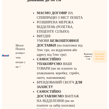
МАЄМО ДОГОВІР
НА
СПІВПРАЦЮ З МІСТ ПОШТА
РОЗШИРЕНА МЕРЕЖА
ВІДДІЛЕНЬ (РОЗЕТКА,
ЕПІЦЕНТР, СІЛЬПО)
ВИГІДНІ
УМОВИ
БЕЗКОШТОВНОЇ
Meest
ДОСТАВКИ
(на поштомат від
Пошта
3тис грн, на відділення або
розміри і
адресу від 5тис грн)
Відправка
Безкоштовно
з Києва 1-
від 3 000 ₴
чому
САМОСТІЙНО
2 дні
(поштомат)
вигідно у
УПАКОВУЄМО
ВАШІ
нас ?
ТОВАРИ (ви не платите за
упакування, коробку, стрейч,
скотч, наповнювач)
БРЕНДОВАНИЙ СКОТЧ
ДЛЯ
ЗАХИСТУ
САМОСТІЙНО
ДОСТАВЛЯЄМО
ВАНТАЖ
НА ВІДДІЛЕННЯ (ви не
платите за забір посилки)