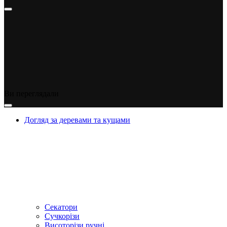
Ви переглядали
Догляд за деревами та кущами
Секатори
Сучкорізи
Висоторізи ручні