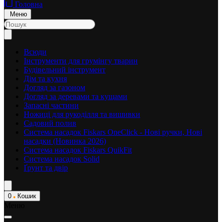
Головна
Меню
Всюди
Інструменти для грумінгу тварин
Будівельний інструмент
Дім та кухня
Догляд за газоном
Догляд за деревами та кущами
Запасні частини
Ножиці для рукоділля та вишивки
Садовий полив
Система насадок Fiskars OneClick - Нові ручки, Нові
насадки (Новинка 2026)
Система насадок Fiskars QuikFit
Система насадок Solid
Ґрунт та двір
0
Кошик
Меню