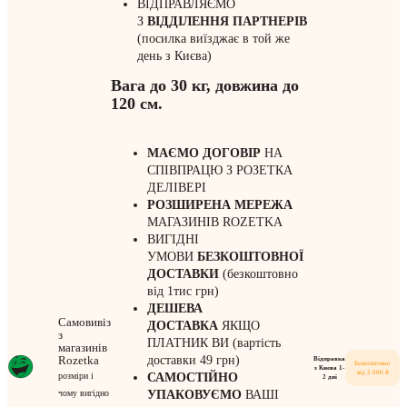
ВІДПРАВЛЯЄМО
З
ВІДДІЛЕННЯ
ПАРТНЕРІВ
(посилка виїзджає в той же
день з Києва)
Вага до 30 кг, довжина до
120 см.
МАЄМО ДОГОВІР
НА
СПІВПРАЦЮ З РОЗЕТКА
ДЕЛІВЕРІ
РОЗШИРЕНА МЕРЕЖА
МАГАЗИНІВ ROZETKA
ВИГІДНІ
УМОВИ
БЕЗКОШТОВНОЇ
ДОСТАВКИ
(безкоштовно
від 1тис грн)
ДЕШЕВА
Самовивіз
ДОСТАВКА
ЯКЩО
з
ПЛАТНИК ВИ (вартість
магазинів
Rozetka
доставки 49 грн)
Відправка
Безкоштовно
з Києва 1-
від 2 000 ₴
розміри і
САМОСТІЙНО
2 дні
чому вигідно
УПАКОВУЄМО
ВАШІ