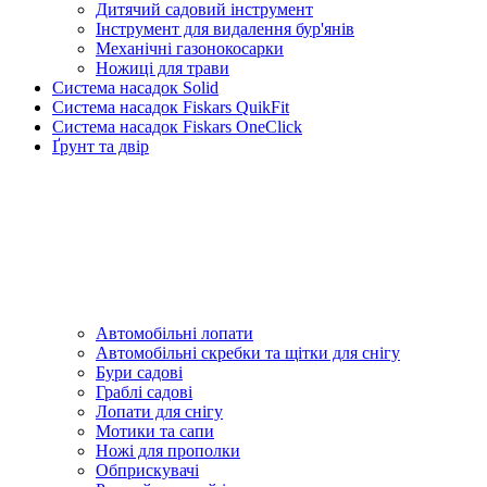
Дитячий садовий інструмент
Інструмент для видалення бур'янів
Механічні газонокосарки
Ножиці для трави
Система насадок Solid
Система насадок Fiskars QuikFit
Система насадок Fiskars OneClick
Ґрунт та двір
Автомобільні лопати
Автомобільні скребки та щітки для снігу
Бури садові
Граблі садові
Лопати для снігу
Мотики та сапи
Ножі для прополки
Обприскувачі