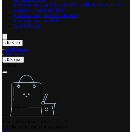
Система насадок Fiskars OneClick - Нові ручки, Нові
насадки (Новинка 2026)
Система насадок Fiskars QuikFit
Система насадок Solid
Ґрунт та двір
Кабінет
Порівняння
Закладки
0
Кошик
Кошик
Ваш кошик порожній :(
Це ніколи не пізно виправити :)