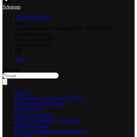
Telegram
Замовити дзвінок
Київ,
вул. Микільсько-Слобідська, 4Д - ЗАЧИНЕНО
(м. Лівобережна)
Пн-Пт: 10:00-18:00
Сб,Нд: вихідний
Viber
Максим
Всюди
Інструменти для грумінгу тварин
Будівельний інструмент
Дім та кухня
Догляд за газоном
Догляд за деревами та кущами
Запасні частини
Ножиці для рукоділля та вишивки
Садовий полив