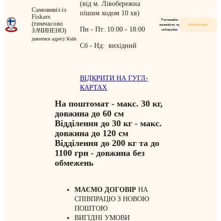
(від м. Лівобережна
Самовивіз із
пішим ходом 10 хв)
Fiskars
Уточнюйте
(тимчасово
наявність та
Безкоштовно
Пн - Пт: 10:00 - 18:00
ЗАЧИНЕНО)
забирайте
дивитися адресу Київ
Сб - Нд: вихідний
ВІДКРИТИ НА ГУГЛ-
КАРТАХ
На поштомат - макс. 30 кг,
довжина до 60 см
Відділення до 30 кг - макс.
довжина до 120 см
Відділення до 200 кг та до
1100 грн - довжина без
обмежень
МАЄМО ДОГОВІР
НА
СПІВПРАЦЮ З НОВОЮ
ПОШТОЮ
ВИГІДНІ УМОВИ