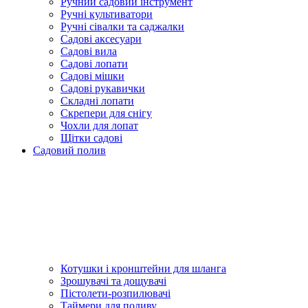
Ручний садовий інструмент
Ручні культиватори
Ручні сівалки та саджалки
Садові аксесуари
Садові вила
Садові лопати
Садові мішки
Садові рукавички
Складні лопати
Скрепери для снігу
Чохли для лопат
Щітки садові
Садовий полив
Котушки і кронштейни для шланга
Зрошувачі та дощувачі
Пістолети-розпилювачі
Таймери для поливу