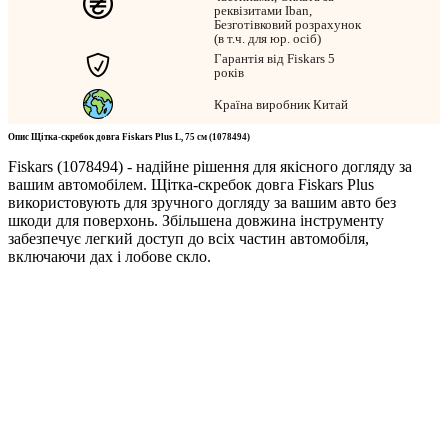
реквізитами Iban,
Безготівковий розрахунок
(в т.ч. для юр. осіб)
Гарантія від Fiskars 5
років
Країна виробник Китай
Опис Щітка-скребок довга Fiskars Plus L, 75 см (1078494)
Fiskars (1078494) - надійне рішення для якісного догляду за
вашим автомобілем. Щітка-скребок довга Fiskars Plus
використовують для зручного догляду за вашим авто без
шкоди для поверхонь. Збільшена довжина інструменту
забезпечує легкий доступ до всіх частин автомобіля,
включаючи дах і лобове скло.