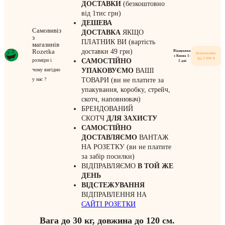
ДОСТАВКИ
(безкоштовно
від 1тис грн)
ДЕШЕВА
Самовивіз
ДОСТАВКА
ЯКЩО
з
ПЛАТНИК ВИ (вартість
магазинів
Rozetka
доставки 49 грн)
Відправка
Безкоштовно
з Києва 1-
від 2 000 ₴
розміри і
САМОСТІЙНО
2 дні
чому вигідно
УПАКОВУЄМО
ВАШІ
у нас ?
ТОВАРИ (ви не платите за
упакування, коробку, стрейч,
скотч, наповнювач)
БРЕНДОВАНИЙ
СКОТЧ
ДЛЯ ЗАХИСТУ
САМОСТІЙНО
ДОСТАВЛЯЄМО
ВАНТАЖ
НА РОЗЕТКУ (ви не платите
за забір посилки)
ВІДПРАВЛЯЄМО
В ТОЙ ЖЕ
ДЕНЬ
ВІДСТЕЖУВАННЯ
ВІДПРАВЛЕННЯ НА
САЙТІ РОЗЕТКИ
Вага до 30 кг, довжина до 120 см.