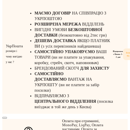
МАЄМО ДОГОВІР
НА СПІВПРАЦЮ З
УКРПОШТОЮ
РОЗШИРЕНА МЕРЕЖА
ВІДДІЛЕНЬ
ВИГІДНІ УМОВИ
БЕЗКОШТОВНОЇ
ДОСТАВКИ
(безкоштовно від 2тис грн)
ДЕШЕВА ДОСТАВКА
ЯКЩО ПЛАТНИК
УкрПошта
ВИ (з усіх перевізників найдешевша)
розміри і
САМОСТІЙНО УПАКОВУЄМО
ВАШІ
Відправка
Без
з Києва 1-
від
чому вигідно
ТОВАРИ (ви не платите за упакування,
2 дні
у нас ?
коробку, стрейч, скотч, наповнювач)
БРЕНДОВАНИЙ СКОТЧ
ДЛЯ ЗАХИСТУ
САМОСТІЙНО
ДОСТАВЛЯЄМО
ВАНТАЖ НА
УКРПОШТУ (ви не платите за забір
посилки)
ВІДПРАВЛЯЄМО З
ЦЕНТРАЛЬНОГО
ВІДДІЛЕННЯ
(посилка
виїзджає в той же день з Києва)
Оплата при отриманні,
MonoPay, LiqPay, Оплата
частинами, Оплата за