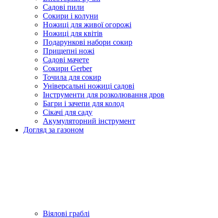
Садові пили
Сокири і колуни
Ножиці для живої огорожі
Ножиці для квітів
Подарункові набори сокир
Прищепні ножі
Садові мачете
Сокири Gerber
Точила для сокир
Універсальні ножиці садові
Інструменти для розколювання дров
Багри і зачепи для колод
Сікачі для саду
Акумуляторний інструмент
Догляд за газоном
Віялові граблі