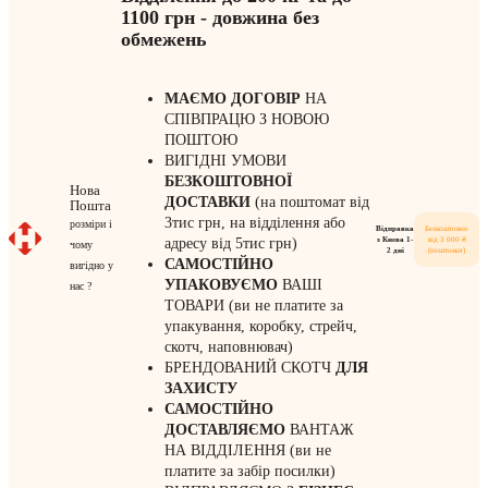
1100 грн - довжина без
обмежень
МАЄМО ДОГОВІР
НА
СПІВПРАЦЮ З НОВОЮ
ПОШТОЮ
ВИГІДНІ УМОВИ
БЕЗКОШТОВНОЇ
Нова
ДОСТАВКИ
(на поштомат від
Пошта
3тис грн, на відділення або
розміри і
Відправка
Безкоштовно
з Києва 1-
від 3 000 ₴
адресу від 5тис грн)
чому
2 дні
(поштомат)
САМОСТІЙНО
вигідно у
УПАКОВУЄМО
ВАШІ
нас ?
ТОВАРИ (ви не платите за
упакування, коробку, стрейч,
скотч, наповнювач)
БРЕНДОВАНИЙ СКОТЧ
ДЛЯ
ЗАХИСТУ
САМОСТІЙНО
ДОСТАВЛЯЄМО
ВАНТАЖ
НА ВІДДІЛЕННЯ (ви не
платите за забір посилки)