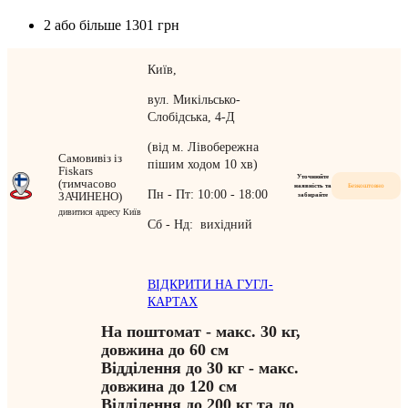
2 або більше
1301 грн
Київ,
вул. Микільсько-
Слобідська, 4-Д
(від м. Лівобережна
Самовивіз із
пішим ходом 10 хв)
Fiskars
Уточнюйте
(тимчасово
наявність та
Безкоштовно
Пн - Пт: 10:00 - 18:00
ЗАЧИНЕНО)
забирайте
дивитися адресу Київ
Сб - Нд: вихідний
ВІДКРИТИ НА ГУГЛ-
КАРТАХ
На поштомат - макс. 30 кг,
довжина до 60 см
Відділення до 30 кг - макс.
довжина до 120 см
Відділення до 200 кг та до