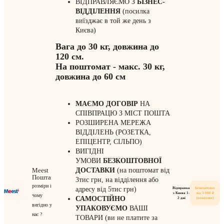
ВІДПРАВЛЯЄМО З
БІЗНЕС-
ВІДДІЛЕННЯ
(посилка
виїзджає в той же день з
Києва)
Вага до 30 кг, довжина до
120 см.
На поштомат - макс. 30 кг,
довжина до 60 см
МАЄМО ДОГОВІР
НА
СПІВПРАЦЮ З МІСТ ПОШТА
РОЗШИРЕНА МЕРЕЖА
ВІДДІЛЕНЬ (РОЗЕТКА,
ЕПІЦЕНТР, СІЛЬПО)
ВИГІДНІ
УМОВИ
БЕЗКОШТОВНОЇ
Meest
ДОСТАВКИ
(на поштомат від
Пошта
3тис грн, на відділення або
розміри і
адресу від 5тис грн)
Відправка
Безкоштовно
з Києва 1-
від 3 000 ₴
чому
САМОСТІЙНО
2 дні
(поштомат)
вигідно у
УПАКОВУЄМО
ВАШІ
нас ?
ТОВАРИ (ви не платите за