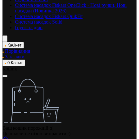
Система насадок Fiskars OneClick - Нові ручки, Нові
насадки (Новинка 2026)
Система насадок Fiskars QuikFit
Система насадок Solid
Ґрунт та двір
Кабінет
Порівняння
Закладки
0
Кошик
Кошик
Ваш кошик порожній :(
Це ніколи не пізно виправити :)