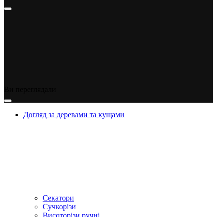
Ви переглядали
Догляд за деревами та кущами
Секатори
Сучкорізи
Висоторізи ручні