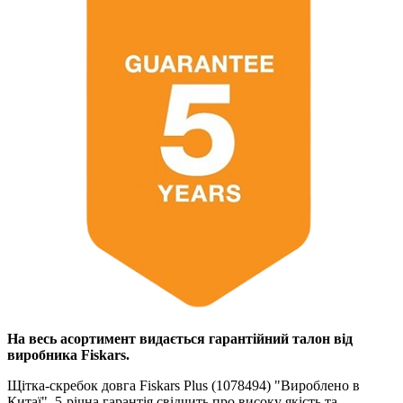
На весь асортимент видається гарантійний талон від
виробника Fiskars.
Щітка-скребок довга Fiskars Plus (1078494) "Вироблено в
Китаї". 5-річна гарантія свідчить про високу якість та