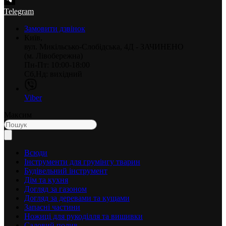
Telegram
Замовити дзвінок
Київ,
вул. Микільсько-Слобідська, 4Д - ЗАЧИНЕНО
(м. Лівобережна)
Пн-Пт: 10:00-18:00
Сб,Нд: вихідний
Viber
Максим
Всюди
Інструменти для грумінгу тварин
Будівельний інструмент
Дім та кухня
Догляд за газоном
Догляд за деревами та кущами
Запасні частини
Ножиці для рукоділля та вишивки
Садовий полив