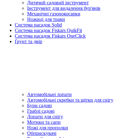
Дитячий садовий інструмент
Інструмент для видалення бур'янів
Механічні газонокосарки
Ножиці для трави
Система насадок Solid
Система насадок Fiskars QuikFit
Система насадок Fiskars OneClick
Ґрунт та двір
Автомобільні лопати
Автомобільні скребки та щітки для снігу
Бури садові
Граблі садові
Лопати для снігу
Мотики та сапи
Ножі для прополки
Обприскувачі