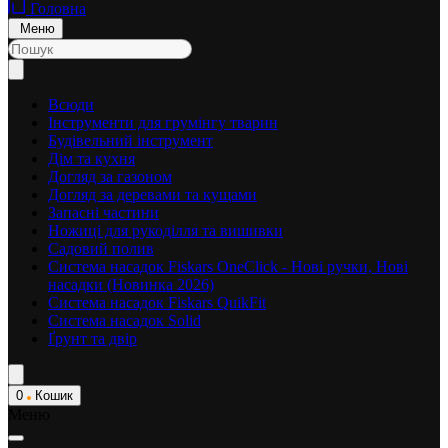
Головна
Меню
Всюди
Інструменти для грумінгу тварин
Будівельний інструмент
Дім та кухня
Догляд за газоном
Догляд за деревами та кущами
Запасні частини
Ножиці для рукоділля та вишивки
Садовий полив
Система насадок Fiskars OneClick - Нові ручки, Нові
насадки (Новинка 2026)
Система насадок Fiskars QuikFit
Система насадок Solid
Ґрунт та двір
0
Кошик
Меню