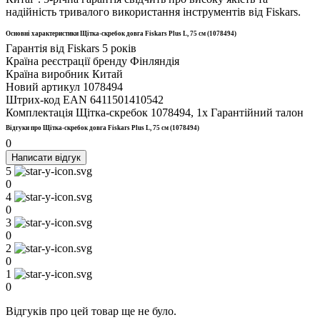
надійність тривалого використання інструментів від Fiskars.
Основні характеристики Щітка-скребок довга Fiskars Plus L, 75 см (1078494)
Гарантія від Fiskars
5 років
Країна реєстрації бренду
Фінляндія
Країна виробник
Китай
Новий артикул
1078494
Штрих-код EAN
6411501410542
Комплектація
Щітка-скребок 1078494, 1х Гарантійний талон
Відгуки про Щітка-скребок довга Fiskars Plus L, 75 см (1078494)
0
Написати відгук
5
0
4
0
3
0
2
0
1
0
Відгуків про цей товар ще не було.