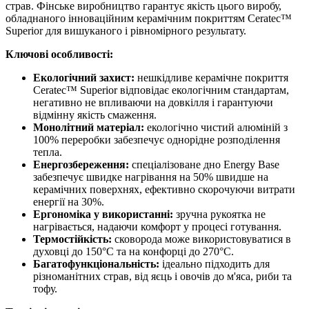
страв. Фінське виробництво гарантує якість цього виробу,
обладнаного інноваційним керамічним покриттям Ceratec™
Superior для вишуканого і рівномірного результату.
Ключові особливості:
Екологічний захист:
нешкідливе керамічне покриття
Ceratec™ Superior відповідає екологічним стандартам,
негативно не впливаючи на довкілля і гарантуючи
відмінну якість смаження.
Монолітний матеріал:
екологічно чистий алюміній з
100% переробки забезпечує однорідне розподілення
тепла.
Енергозбереження:
спеціалізоване дно Energy Base
забезпечує швидке нагрівання на 50% швидше на
керамічних поверхнях, ефективно скорочуючи витрати
енергії на 30%.
Ергономіка у використанні:
зручна рукоятка не
нагрівається, надаючи комфорт у процесі готування.
Термостійкість:
сковорода може використовуватися в
духовці до 150°C та на конфорці до 270°C.
Багатофункціональність:
ідеально підходить для
різноманітних страв, від яєць і овочів до м'яса, риби та
тофу.