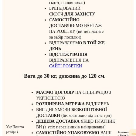
скотч, наповнювач)
БРЕНДОВАНИЙ
СКОТЧ
ДЛЯ ЗАХИСТУ
САМОСТІЙНО
ДОСТАВЛЯЄМО
ВАНТАЖ
НА РОЗЕТКУ (ви не платите
за забір посилки)
ВІДПРАВЛЯЄМО
В ТОЙ ЖЕ
ДЕНЬ
ВІДСТЕЖУВАННЯ
ВІДПРАВЛЕННЯ НА
САЙТІ РОЗЕТКИ
Вага до 30 кг, довжина до 120 см.
МАЄМО ДОГОВІР
НА СПІВПРАЦЮ З
УКРПОШТОЮ
РОЗШИРЕНА МЕРЕЖА
ВІДДІЛЕНЬ
ВИГІДНІ УМОВИ
БЕЗКОШТОВНОЇ
ДОСТАВКИ
(безкоштовно від 2тис грн)
ДЕШЕВА ДОСТАВКА
ЯКЩО ПЛАТНИК
УкрПошта
ВИ (з усіх перевізників найдешевша)
розміри і
САМОСТІЙНО УПАКОВУЄМО
ВАШІ
Відправка
Без
з Києва 1-