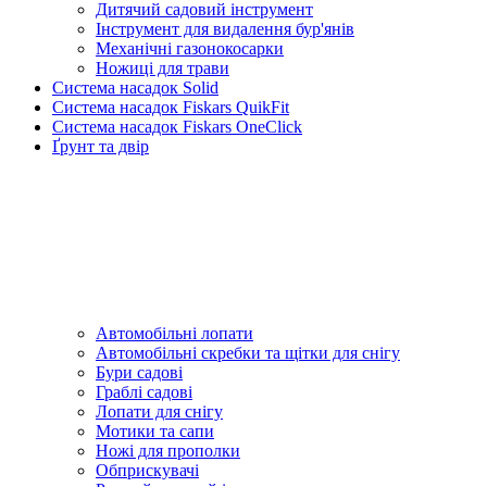
Дитячий садовий інструмент
Інструмент для видалення бур'янів
Механічні газонокосарки
Ножиці для трави
Система насадок Solid
Система насадок Fiskars QuikFit
Система насадок Fiskars OneClick
Ґрунт та двір
Автомобільні лопати
Автомобільні скребки та щітки для снігу
Бури садові
Граблі садові
Лопати для снігу
Мотики та сапи
Ножі для прополки
Обприскувачі