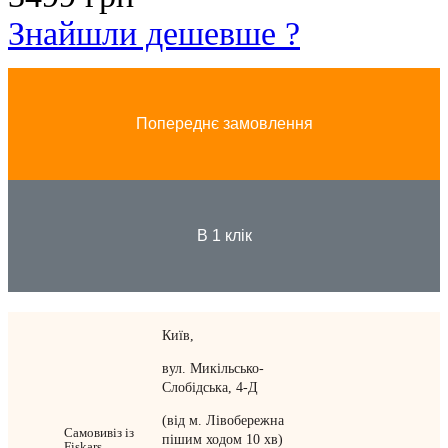
Знайшли дешевше ?
Попереднє замовлення
В 1 клік
Київ,
вул. Микільсько-
Слобідська, 4-Д
(від м. Лівобережна
Самовивіз із
пішим ходом 10 хв)
Fiskars