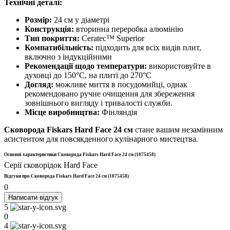
Технічні деталі:
Розмір:
24 см у діаметрі
Конструкція:
вторинна переробка алюмінію
Тип покриття:
Ceratec™ Superior
Компатибільність:
підходить для всіх видів плит,
включно з індукційними
Рекомендації щодо температури:
використовуйте в
духовці до 150°C, на плиті до 270°C
Догляд:
можливе миття в посудомийці, однак
рекомендовано ручне очищення для збереження
зовнішнього вигляду і тривалості служби.
Місце виробництва:
Фінляндія
Сковорода Fiskars Hard Face 24 см
стане вашим незамінним
асистентом для повсякденного кулінарного мистецтва.
Основні характеристики Сковорода Fiskars Hard Face 24 см (1075458)
Серії сковорідок
Hard Face
Відгуки про Сковорода Fiskars Hard Face 24 см (1075458)
0
Написати відгук
5
0
4