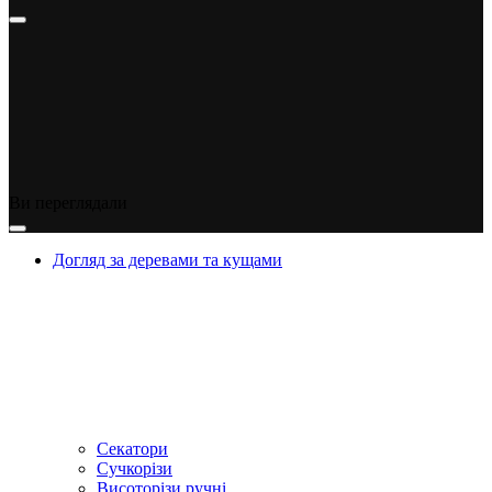
Ви переглядали
Догляд за деревами та кущами
Секатори
Сучкорізи
Висоторізи ручні