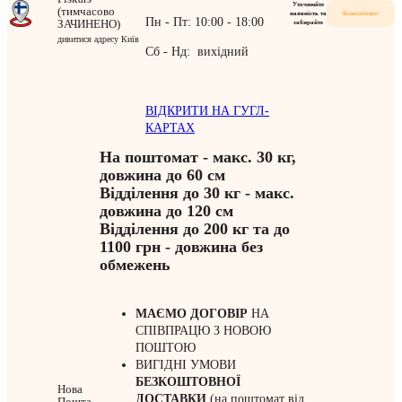
Уточнюйте
(тимчасово
наявність та
Безкоштовно
Пн - Пт: 10:00 - 18:00
ЗАЧИНЕНО)
забирайте
дивитися адресу Київ
Сб - Нд: вихідний
ВІДКРИТИ НА ГУГЛ-
КАРТАХ
На поштомат - макс. 30 кг,
довжина до 60 см
Відділення до 30 кг - макс.
довжина до 120 см
Відділення до 200 кг та до
1100 грн - довжина без
обмежень
МАЄМО ДОГОВІР
НА
СПІВПРАЦЮ З НОВОЮ
ПОШТОЮ
ВИГІДНІ УМОВИ
БЕЗКОШТОВНОЇ
Нова
ДОСТАВКИ
(на поштомат від
Пошта