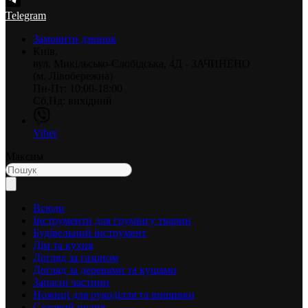
Telegram
Замовити дзвінок
Київ,
вул. Микільсько-Слобідська, 4Д - ЗАЧИНЕНО
(м. Лівобережна)
Пн-Пт: 10:00-18:00
Сб,Нд: вихідний
Viber
Максим
Всюди
Інструменти для грумінгу тварин
Будівельний інструмент
Дім та кухня
Догляд за газоном
Догляд за деревами та кущами
Запасні частини
Ножиці для рукоділля та вишивки
Садовий полив