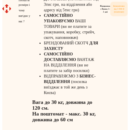
3тис грн, на відділення або
розміри і
Відправка
Безкоштовно
з Києва 1-
від 3 000 ₴
адресу від 5тис грн)
чому
2 дні
(поштомат)
САМОСТІЙНО
вигідно у
УПАКОВУЄМО
ВАШІ
нас ?
ТОВАРИ (ви не платите за
упакування, коробку, стрейч,
скотч, наповнювач)
БРЕНДОВАНИЙ СКОТЧ
ДЛЯ
ЗАХИСТУ
САМОСТІЙНО
ДОСТАВЛЯЄМО
ВАНТАЖ
НА ВІДДІЛЕННЯ (ви не
платите за забір посилки)
ВІДПРАВЛЯЄМО З
БІЗНЕС-
ВІДДІЛЕННЯ
(посилка
виїзджає в той же день з
Києва)
Вага до 30 кг, довжина до
120 см.
На поштомат - макс. 30 кг,
довжина до 60 см