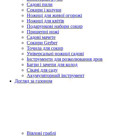
Садові пили
Сокири і колуни
Ножиці для живої огорожі
Ножиці для квітів
Подарункові набори сокир
Прищепні ножі
Садові мачете
Сокири Gerber
Точила для сокир
Універсальні ножиці садові
Інструменти для розколювання дров
Багри і зачепи для колод
Сікачі для саду
Акумуляторний інструмент
Догляд за газоном
Віялові граблі