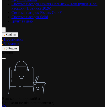
Система насадок Fiskars OneClick - Нові ручки, Нові
насадки (Новинка 2026)
Система насадок Fiskars QuikFit
Система насадок Solid
Ґрунт та двір
Кабінет
Порівняння
Закладки
0
Кошик
Кошик
Ваш кошик порожній :(
Це ніколи не пізно виправити :)