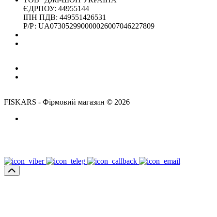
ЄДРПОУ: 44955144
ІПН ПДВ: 449551426531
Р/Р: UA073052990000026007046227809
Адреса магазина:
м. Київ, вул. Микільсько-Слобідська, 4Д - ЗАЧИНЕНО
(м. Лівобережна)
Час роботи:
Пн-Пт: 10:00-18:00
Сб,Нд: вихідний
FISKARS - Фірмовий магазин © 2026