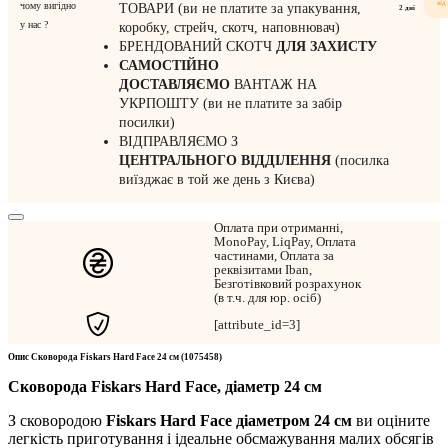
від
чому вигідно
ТОВАРИ (ви не платите за упакування,
2 дні
у нас ?
коробку, стрейч, скотч, наповнювач)
БРЕНДОВАНИЙ СКОТЧ
ДЛЯ ЗАХИСТУ
САМОСТІЙНО
ДОСТАВЛЯЄМО
ВАНТАЖ НА
УКРПОШТУ (ви не платите за забір
посилки)
ВІДПРАВЛЯЄМО З
ЦЕНТРАЛЬНОГО
ВІДДІЛЕННЯ
(посилка
виїзджає в той же день з Києва)
Оплата при отриманні,
MonoPay, LiqPay, Оплата
частинами, Оплата за
реквізитами Iban,
Безготівковий розрахунок
(в т.ч. для юр. осіб)
[attribute_id=3]
Опис Сковорода Fiskars Hard Face 24 см (1075458)
Сковорода Fiskars Hard Face, діаметр 24 см
З сковородою
Fiskars Hard Face діаметром 24 см
ви оціните
легкість приготування і ідеальне обсмажування малих обсягів