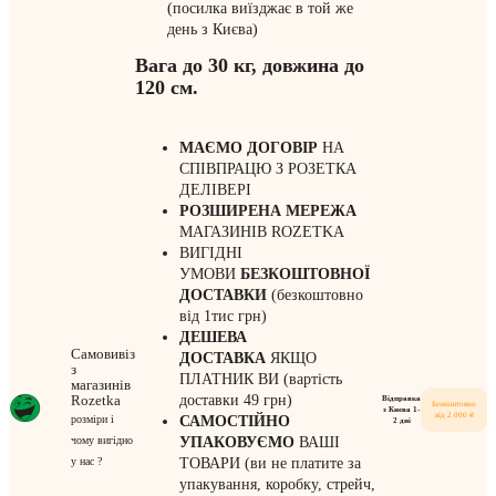
(посилка виїзджає в той же
день з Києва)
Вага до 30 кг, довжина до
120 см.
МАЄМО ДОГОВІР
НА
СПІВПРАЦЮ З РОЗЕТКА
ДЕЛІВЕРІ
РОЗШИРЕНА МЕРЕЖА
МАГАЗИНІВ ROZETKA
ВИГІДНІ
УМОВИ
БЕЗКОШТОВНОЇ
ДОСТАВКИ
(безкоштовно
від 1тис грн)
ДЕШЕВА
Самовивіз
ДОСТАВКА
ЯКЩО
з
ПЛАТНИК ВИ (вартість
магазинів
Rozetka
доставки 49 грн)
Відправка
Безкоштовно
з Києва 1-
від 2 000 ₴
розміри і
САМОСТІЙНО
2 дні
чому вигідно
УПАКОВУЄМО
ВАШІ
у нас ?
ТОВАРИ (ви не платите за
упакування, коробку, стрейч,