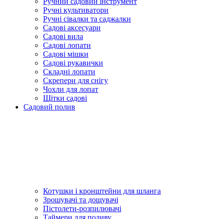
Ручний садовий інструмент
Ручні культиватори
Ручні сівалки та саджалки
Садові аксесуари
Садові вила
Садові лопати
Садові мішки
Садові рукавички
Складні лопати
Скрепери для снігу
Чохли для лопат
Щітки садові
Садовий полив
Котушки і кронштейни для шланга
Зрошувачі та дощувачі
Пістолети-розпилювачі
Таймери для поливу