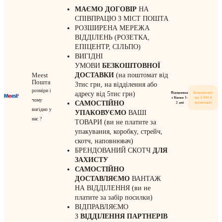
МАЄМО ДОГОВІР
НА
СПІВПРАЦЮ З МІСТ ПОШТА
РОЗШИРЕНА МЕРЕЖА
ВІДДІЛЕНЬ (РОЗЕТКА,
ЕПІЦЕНТР, СІЛЬПО)
ВИГІДНІ
УМОВИ
БЕЗКОШТОВНОЇ
Meest
ДОСТАВКИ
(на поштомат від
Пошта
3тис грн, на відділення або
розміри і
адресу від 5тис грн)
Відправка
Безкоштовно
з Києва 1-
від 3 000 ₴
чому
САМОСТІЙНО
2 дні
(поштомат)
вигідно у
УПАКОВУЄМО
ВАШІ
нас ?
ТОВАРИ (ви не платите за
упакування, коробку, стрейч,
скотч, наповнювач)
БРЕНДОВАНИЙ СКОТЧ
ДЛЯ
ЗАХИСТУ
САМОСТІЙНО
ДОСТАВЛЯЄМО
ВАНТАЖ
НА ВІДДІЛЕННЯ (ви не
платите за забір посилки)
ВІДПРАВЛЯЄМО
З
ВІДДІЛЕННЯ
ПАРТНЕРІВ