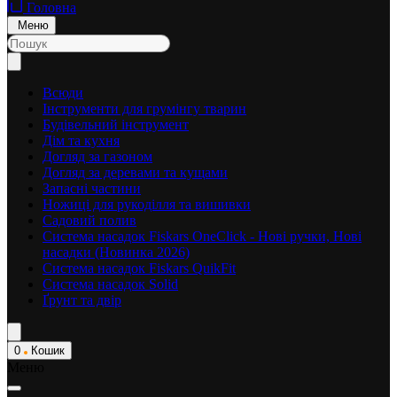
Головна
Меню
Всюди
Інструменти для грумінгу тварин
Будівельний інструмент
Дім та кухня
Догляд за газоном
Догляд за деревами та кущами
Запасні частини
Ножиці для рукоділля та вишивки
Садовий полив
Система насадок Fiskars OneClick - Нові ручки, Нові
насадки (Новинка 2026)
Система насадок Fiskars QuikFit
Система насадок Solid
Ґрунт та двір
0
Кошик
Меню