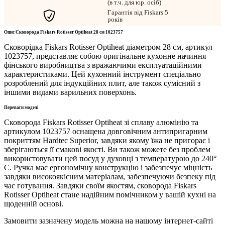
(в т.ч. для юр. осіб)
Гарантія від Fiskars 5
років
Опис Сковорода Fiskars Rotisser Optiheat 28 см 1023757
Сковорідка Fiskars Rotisser Optiheat діаметром 28 см, артикул
1023757, представляє собою оригінальне кухонне начиння
фінського виробництва з вражаючими експлуатаційними
характеристиками. Цей кухонний інструмент спеціально
розроблений для індукційних плит, але також сумісний з
іншими видами варильних поверхонь.
Переваги моделі
Сковорода Fiskars Rotisser Optiheat зі сплаву алюмінію та
артикулом 1023757 оснащена довговічним антипригарним
покриттям Hardtec Superior, завдяки якому їжа не пригорає і
зберігаються її смакові якості. Ви також можете без проблем
використовувати цей посуд у духовці з температурою до 240°
C. Ручка має ергономічну конструкцію і забезпечує міцність
завдяки високоякісним матеріалам, забезпечуючи безпеку під
час готування. Завдяки своїм якостям, сковорода Fiskars
Rotisser Optiheat стане надійним помічником у вашій кухні на
щоденній основі.
Замовити зазначену модель можна на нашому інтернет-сайті