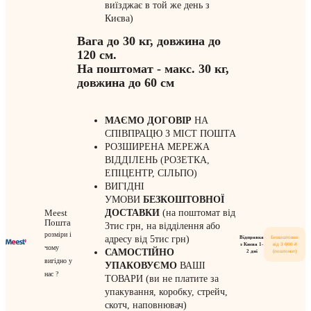
виїзджає в той же день з
Києва)
Вага до 30 кг, довжина до
120 см.
На поштомат - макс. 30 кг,
довжина до 60 см
МАЄМО ДОГОВІР
НА
СПІВПРАЦЮ З МІСТ ПОШТА
РОЗШИРЕНА МЕРЕЖА
ВІДДІЛЕНЬ (РОЗЕТКА,
ЕПІЦЕНТР, СІЛЬПО)
ВИГІДНІ
УМОВИ
БЕЗКОШТОВНОЇ
Meest
ДОСТАВКИ
(на поштомат від
Пошта
3тис грн, на відділення або
розміри і
адресу від 5тис грн)
Відправка
Безкоштовно
з Києва 1-
від 3 000 ₴
чому
САМОСТІЙНО
2 дні
(поштомат)
вигідно у
УПАКОВУЄМО
ВАШІ
нас ?
ТОВАРИ (ви не платите за
упакування, коробку, стрейч,
скотч, наповнювач)