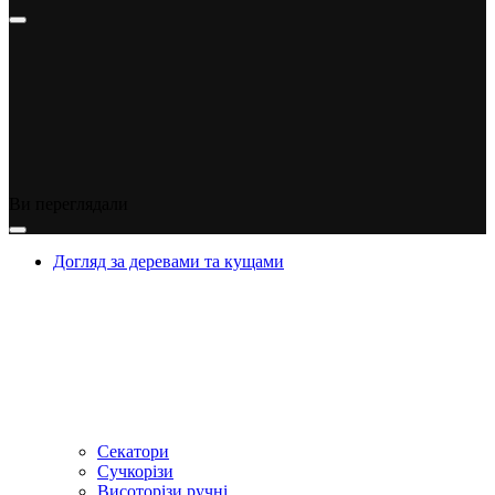
Ви переглядали
Догляд за деревами та кущами
Секатори
Сучкорізи
Висоторізи ручні