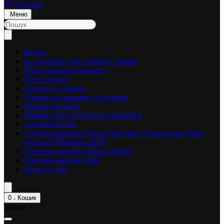
Головна
Меню
Всюди
Інструменти для грумінгу тварин
Будівельний інструмент
Дім та кухня
Догляд за газоном
Догляд за деревами та кущами
Запасні частини
Ножиці для рукоділля та вишивки
Садовий полив
Система насадок Fiskars OneClick - Нові ручки, Нові
насадки (Новинка 2026)
Система насадок Fiskars QuikFit
Система насадок Solid
Ґрунт та двір
0
Кошик
Меню