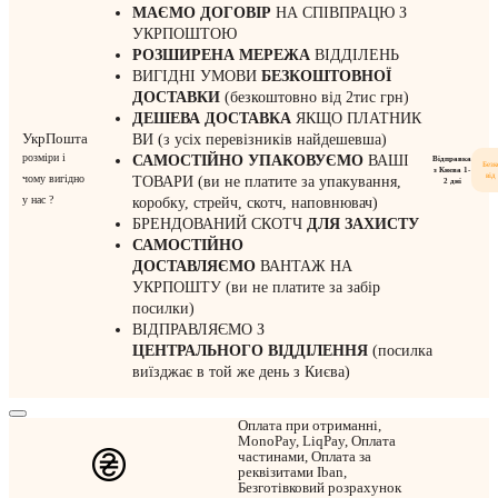
МАЄМО ДОГОВІР
НА СПІВПРАЦЮ З
УКРПОШТОЮ
РОЗШИРЕНА МЕРЕЖА
ВІДДІЛЕНЬ
ВИГІДНІ УМОВИ
БЕЗКОШТОВНОЇ
ДОСТАВКИ
(безкоштовно від 2тис грн)
ДЕШЕВА ДОСТАВКА
ЯКЩО ПЛАТНИК
УкрПошта
ВИ (з усіх перевізників найдешевша)
розміри і
САМОСТІЙНО УПАКОВУЄМО
ВАШІ
Відправка
Без
з Києва 1-
від
чому вигідно
ТОВАРИ (ви не платите за упакування,
2 дні
у нас ?
коробку, стрейч, скотч, наповнювач)
БРЕНДОВАНИЙ СКОТЧ
ДЛЯ ЗАХИСТУ
САМОСТІЙНО
ДОСТАВЛЯЄМО
ВАНТАЖ НА
УКРПОШТУ (ви не платите за забір
посилки)
ВІДПРАВЛЯЄМО З
ЦЕНТРАЛЬНОГО
ВІДДІЛЕННЯ
(посилка
виїзджає в той же день з Києва)
Оплата при отриманні,
MonoPay, LiqPay, Оплата
частинами, Оплата за
реквізитами Iban,
Безготівковий розрахунок