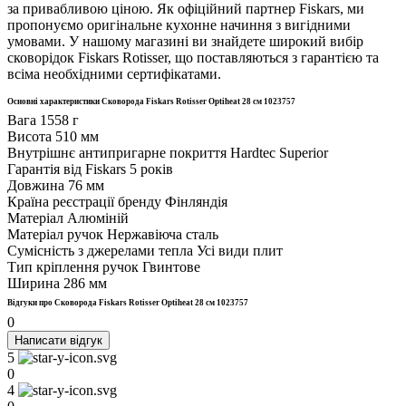
за привабливою ціною. Як офіційний партнер Fiskars, ми
пропонуємо оригінальне кухонне начиння з вигідними
умовами. У нашому магазині ви знайдете широкий вибір
сковорідок Fiskars Rotisser, що поставляються з гарантією та
всіма необхідними сертифікатами.
Основні характеристики Сковорода Fiskars Rotisser Optiheat 28 см 1023757
Вага
1558 г
Висота
510 мм
Внутрішнє антипригарне покриття
Hardtec Superior
Гарантія від Fiskars
5 років
Довжина
76 мм
Країна реєстрації бренду
Фінляндія
Матеріал
Алюміній
Матеріал ручок
Нержавіюча сталь
Сумісність з джерелами тепла
Усі види плит
Тип кріплення ручок
Гвинтове
Ширина
286 мм
Відгуки про Сковорода Fiskars Rotisser Optiheat 28 см 1023757
0
Написати відгук
5
0
4