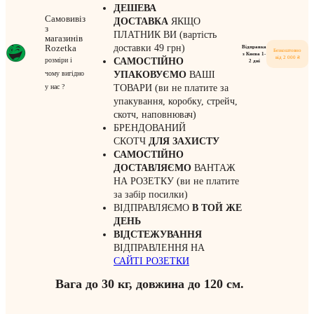
ДЕШЕВА
Самовивіз
ДОСТАВКА
ЯКЩО
з
ПЛАТНИК ВИ (вартість
магазинів
Rozetka
доставки 49 грн)
Відправка
Безкоштовно
з Києва 1-
від 2 000 ₴
розміри і
САМОСТІЙНО
2 дні
чому вигідно
УПАКОВУЄМО
ВАШІ
у нас ?
ТОВАРИ (ви не платите за
упакування, коробку, стрейч,
скотч, наповнювач)
БРЕНДОВАНИЙ
СКОТЧ
ДЛЯ ЗАХИСТУ
САМОСТІЙНО
ДОСТАВЛЯЄМО
ВАНТАЖ
НА РОЗЕТКУ (ви не платите
за забір посилки)
ВІДПРАВЛЯЄМО
В ТОЙ ЖЕ
ДЕНЬ
ВІДСТЕЖУВАННЯ
ВІДПРАВЛЕННЯ НА
САЙТІ РОЗЕТКИ
Вага до 30 кг, довжина до 120 см.