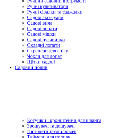
Ручний садовий інструмент
Ручні культиватори
Ручні сівалки та саджалки
Садові аксесуари
Садові вила
Садові лопати
Садові мішки
Садові рукавички
Складні лопати
Скрепери для снігу
Чохли для лопат
Щітки садові
Садовий полив
Котушки і кронштейни для шланга
Зрошувачі та дощувачі
Пістолети-розпилювачі
Таймери для поливу