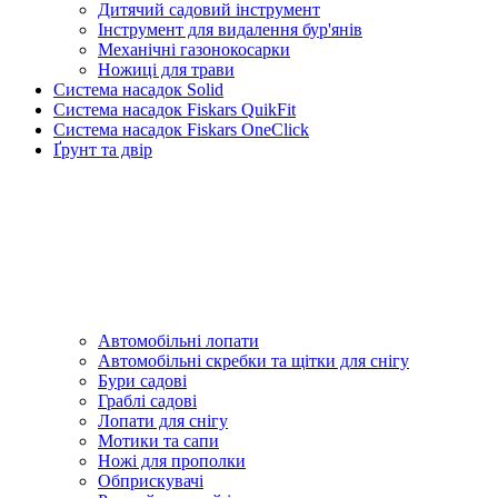
Дитячий садовий інструмент
Інструмент для видалення бур'янів
Механічні газонокосарки
Ножиці для трави
Система насадок Solid
Система насадок Fiskars QuikFit
Система насадок Fiskars OneClick
Ґрунт та двір
Автомобільні лопати
Автомобільні скребки та щітки для снігу
Бури садові
Граблі садові
Лопати для снігу
Мотики та сапи
Ножі для прополки
Обприскувачі