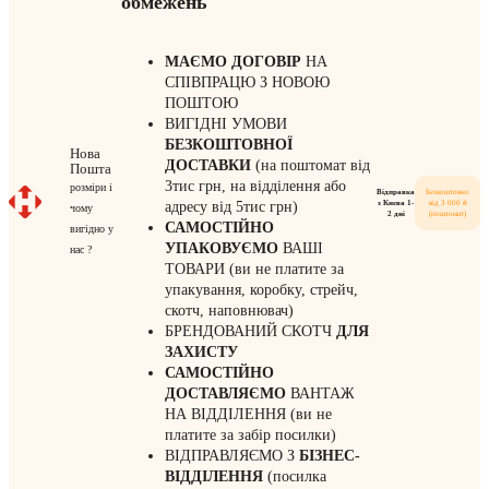
обмежень
МАЄМО ДОГОВІР
НА
СПІВПРАЦЮ З НОВОЮ
ПОШТОЮ
ВИГІДНІ УМОВИ
БЕЗКОШТОВНОЇ
Нова
ДОСТАВКИ
(на поштомат від
Пошта
3тис грн, на відділення або
розміри і
Відправка
Безкоштовно
з Києва 1-
від 3 000 ₴
адресу від 5тис грн)
чому
2 дні
(поштомат)
САМОСТІЙНО
вигідно у
УПАКОВУЄМО
ВАШІ
нас ?
ТОВАРИ (ви не платите за
упакування, коробку, стрейч,
скотч, наповнювач)
БРЕНДОВАНИЙ СКОТЧ
ДЛЯ
ЗАХИСТУ
САМОСТІЙНО
ДОСТАВЛЯЄМО
ВАНТАЖ
НА ВІДДІЛЕННЯ (ви не
платите за забір посилки)
ВІДПРАВЛЯЄМО З
БІЗНЕС-
ВІДДІЛЕННЯ
(посилка