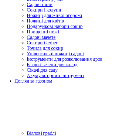
Садові пили
Сокири і колуни
Ножиці для живої огорожі
Ножиці для квітів
Подарункові набори сокир
Прищепні ножі
Садові мачете
Сокири Gerber
Точила для сокир
Універсальні ножиці садові
Інструменти для розколювання дров
Багри і зачепи для колод
Сікачі для саду
Акумуляторний інструмент
Догляд за газоном
Віялові граблі