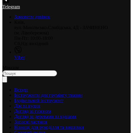
Telegram
Замовити дзвінок
Київ,
вул. Микільсько-Слобідська, 4Д - ЗАЧИНЕНО
(м. Лівобережна)
Пн-Пт: 10:00-18:00
Сб,Нд: вихідний
Viber
Максим
Всюди
Інструменти для грумінгу тварин
Будівельний інструмент
Дім та кухня
Догляд за газоном
Догляд за деревами та кущами
Запасні частини
Ножиці для рукоділля та вишивки
Садовий полив