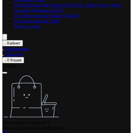
Система насадок Fiskars OneClick - Нові ручки, Нові
насадки (Новинка 2026)
Система насадок Fiskars QuikFit
Система насадок Solid
Ґрунт та двір
Кабінет
Порівняння
Закладки
0
Кошик
Кошик
Ваш кошик порожній :(
Це ніколи не пізно виправити :)